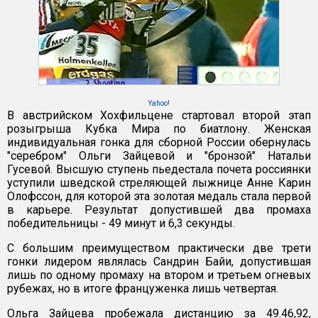
Yahoo!
В австрийском Хохфильцене стартовал второй этап
розыгрыша Кубка Мира по биатлону. Женская
индивидуальная гонка для сборной России обернулась
"серебром" Ольги Зайцевой и "бронзой" Натальи
Гусевой. Высшую ступень пьедестала почета россиянки
уступили шведской стреляющей лыжнице Анне Карин
Олофссон, для которой эта золотая медаль стала первой
в карьере. Результат допустившей два промаха
победительницы - 49 минут и 6,3 секунды.
С большим преимуществом практически две трети
гонки лидером являлась Сандрин Байи, допустившая
лишь по одному промаху на втором и третьем огневых
рубежах, но в итоге француженка лишь четвертая.
Ольга Зайцева пробежала дистанцию за 49.46,92,