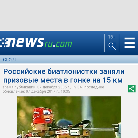
18+
☰
СПОРТ
Российские биатлонистки заняли
призовые места в гонке на 15 км
время публикации: 07 декабря 2005 г., 19:34 | последнее
обновление: 07 декабря 2017 г., 10:35