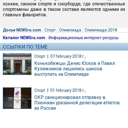
хоккее, санном спорте и сноуборде, где отечественные
спортсмены даже в таком составе являются одними из
главных фаворитов.
Досье NEWSru.com
::
Спорт
::
Олимпиада
::
Олимпиада-2018
Каталог NEWSru.com
::
Информационные интернет-ресурсы
ССЫЛКИ ПО ТЕМЕ
Спорт
|
07 february 2018 г.,
Конькобежцы Денис Юсков и Павел
Кулижников лишились шансов
выступить на Олимпиаде
Спорт
|
01 february 2018 г.,
ОКР санкционировал отправку в
Пхенчхан урезанной делегации атлетов
из России