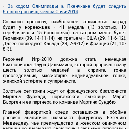
-
За ходом Олимпиады в Пхенчхане будет следить
больше россиян, чем за Сочи-2014
Согласно прогнозу, наибольшее количество наград
будет у норвежцев - 41 медаль (13 золотых, 13
серебряных и 15 бронзовых), на втором месте будет
Германия (39, 14-11-14), на третьем - США (29, 11-6-12).
Далее последуют Канада (28, 7-9-12) и Франция (21, 10-
8-3).
Героиней Игр-2018 должна стать немецкая
биатлонистка Лаура Дальмайер, которой пророчат сразу
шесть золотых медалей в спринте, гонке
преследования, масс-старте, индивидуальной гонке,
женской эстафете и супермиксте.
Золотые хет-трики ждут от французского биатлониста
Мартена Фуркада, норвежской лыжницы Марит
Бьорген и ее партнера по команде Мартина Сундбю.
Главной фавориткой среди оставшихся в обойме
россиян аналитики называют фигуристку Евгению
Медведеву, чье преимущество в женском одиночном
катании не вызывает дискуссий. Главными потерями -