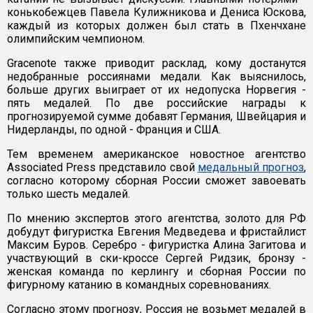
конькобежцев Павела Кулижникова и Дениса Юскова,
каждый из которых должен был стать в Пхенчхане
олимпийским чемпионом.
Gracenote также приводит расклад, кому достанутся
недобранные россиянами медали. Как выяснилось,
больше других выиграет от их недопуска Норвегия -
пять медалей. По две российские награды к
прогнозируемой сумме добавят Германия, Швейцария и
Нидерланды, по одной - Франция и США.
Тем временем американское новостное агентство
Associated Press представило свой
медальный прогноз
,
согласно которому сборная России сможет завоевать
только шесть медалей.
По мнению экспертов этого агентства, золото для РФ
добудут фигуристка Евгения Медведева и фристайлист
Максим Буров. Серебро - фигуристка Алина Загитова и
участвующий в ски-кроссе Сергей Ридзик, бронзу -
женская команда по керлингу и сборная России по
фигурному катанию в командных соревнованиях.
Согласно этому прогнозу, Россия не возьмет медалей в