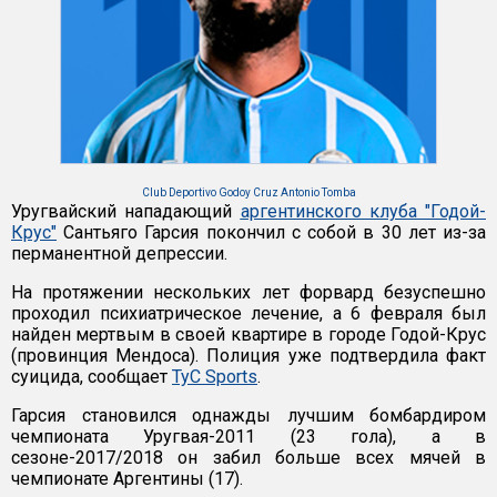
Club Deportivo Godoy Cruz Antonio Tomba
Уругвайский нападающий
аргентинского клуба "Годой-
Крус"
Сантьяго Гарсия покончил с собой в 30 лет из-за
перманентной депрессии.
На протяжении нескольких лет форвард безуспешно
проходил психиатрическое лечение, а 6 февраля был
найден мертвым в своей квартире в городе Годой-Крус
(провинция Мендоса). Полиция уже подтвердила факт
суицида, сообщает
TyC Sports
.
Гарсия становился однажды лучшим бомбардиром
чемпионата Уругвая-2011 (23 гола), а в
сезоне-2017/2018 он забил больше всех мячей в
чемпионате Аргентины (17).