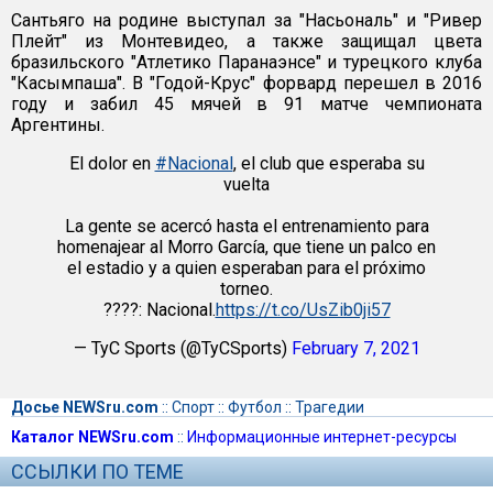
Сантьяго на родине выступал за "Насьональ" и "Ривер
Плейт" из Монтевидео, а также защищал цвета
бразильского "Атлетико Паранаэнсе" и турецкого клуба
"Касымпаша". В "Годой-Крус" форвард перешел в 2016
году и забил 45 мячей в 91 матче чемпионата
Аргентины.
El dolor en
#Nacional
, el club que esperaba su
vuelta
La gente se acercó hasta el entrenamiento para
homenajear al Morro García, que tiene un palco en
el estadio y a quien esperaban para el próximo
torneo.
????: Nacional.
https://t.co/UsZib0ji57
— TyC Sports (@TyCSports)
February 7, 2021
Досье NEWSru.com
::
Спорт
::
Футбол
::
Трагедии
Каталог NEWSru.com
::
Информационные интернет-ресурсы
ССЫЛКИ ПО ТЕМЕ