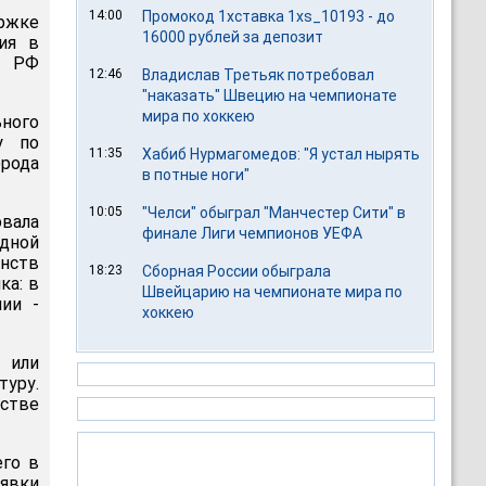
14:00
Промокод 1хставка 1xs_10193 - до
ржке
16000 рублей за депозит
ия в
т РФ
12:46
Владислав Третьяк потребовал
"наказать" Швецию на чемпионате
мира по хоккею
ного
у по
11:35
Хабиб Нурмагомедов: "Я устал нырять
рода
в потные ноги"
10:05
"Челси" обыграл "Манчестер Сити" в
овала
финале Лиги чемпионов УЕФА
дной
енств
18:23
Сборная России обыграла
ка: в
Швейцарию на чемпионате мира по
ии -
хоккею
 или
туру.
стве
его в
аявки