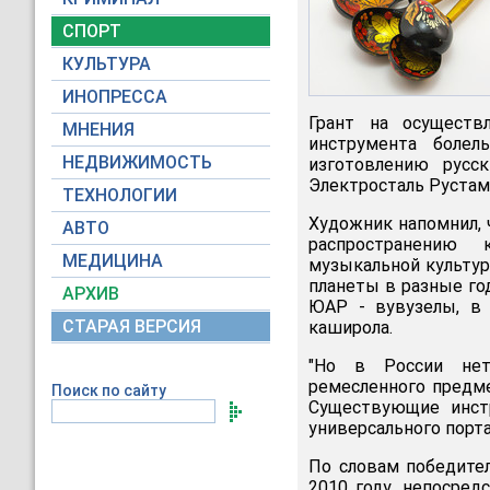
СПОРТ
КУЛЬТУРА
ИНОПРЕССА
Грант на осуществ
МНЕНИЯ
инструмента боле
НЕДВИЖИМОСТЬ
изготовлению русс
Электросталь Рустам
ТЕХНОЛОГИИ
Художник напомнил, 
АВТО
распространению 
МЕДИЦИНА
музыкальной культур
планеты в разные го
АРХИВ
ЮАР - вувузелы, в 
СТАРАЯ ВЕРСИЯ
каширола.
"Но в России нет
ремесленного предм
Поиск по сайту
Существующие инст
универсального порта
По словам победител
2010 году, непосред