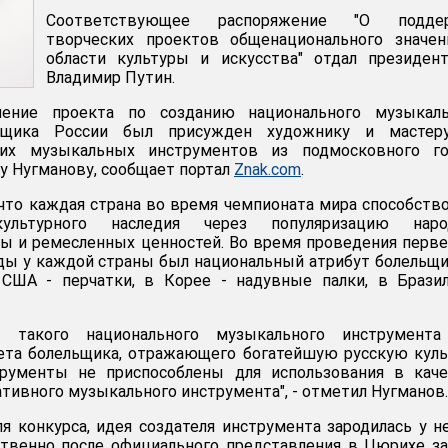
Соответствующее распоряжение "О подде
творческих проектов общенационального значен
области культуры и искусства" отдал президен
Владимир Путин.
ление проекта по созданию национального музыкаль
льщика России был присужден художнику и мастер
ких музыкальных инструментов из подмосковного го
у Нугманову, сообщает портал
Znak.com
.
что каждая страна во время чемпионата мира способств
культурного наследия через популяризацию наро
ы и ремесленных ценностей. Во время проведения перв
ды у каждой страны был национальный атрибут болельщи
США - перчатки, в Корее - надувные палки, в Бразил
 такого национального музыкального инструмента
ета болельщика, отражающего богатейшую русскую куль
рументы не приспособлены для использования в каче
тивного музыкального инструмента", - отметил Нугманов.
я конкурса, идея создателя инструмента зародилась у н
ственно после официального представления в Цюрихе з