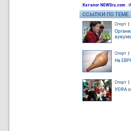
Каталог NEWSru.com
::
И
ССЫЛКИ ПО ТЕМЕ
Спорт
|
Органи
вувузе
Спорт
|
На ЕВР
Спорт
|
УЕФА о