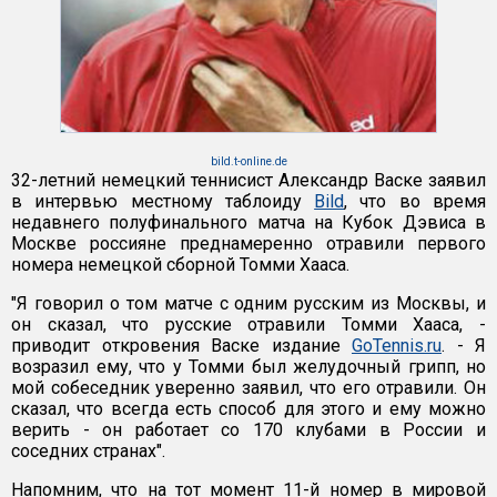
bild.t-online.de
32-летний немецкий теннисист Александр Васке заявил
в интервью местному таблоиду
Bild
, что во время
недавнего полуфинального матча на Кубок Дэвиса в
Москве россияне преднамеренно отравили первого
номера немецкой сборной Томми Хааса.
"Я говорил о том матче с одним русским из Москвы, и
он сказал, что русские отравили Томми Хааса, -
приводит откровения Васке издание
GoTennis.ru
. - Я
возразил ему, что у Томми был желудочный грипп, но
мой собеседник уверенно заявил, что его отравили. Он
сказал, что всегда есть способ для этого и ему можно
верить - он работает со 170 клубами в России и
соседних странах".
Напомним, что на тот момент 11-й номер в мировой