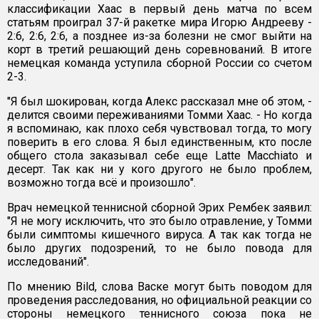
классификации Хаас в первый день матча по всем
статьям проиграл 37-й ракетке мира Игорю Андрееву -
2:6, 2:6, 2:6, а позднее из-за болезни не смог выйти на
корт в третий решающий день соревнований. В итоге
немецкая команда уступила сборной России со счетом
2-3.
"Я был шокирован, когда Алекс рассказал мне об этом, -
делится своими переживаниями Томми Хаас. - Но когда
я вспоминаю, как плохо себя чувствовал тогда, то могу
поверить в его слова. Я был единственным, кто после
общего стола заказывал себе еще Latte Macchiato и
десерт. Так как ни у кого другого не было проблем,
возможно тогда всё и произошло".
Врач немецкой теннисной сборной Эрих Рембек заявил:
"Я не могу исключить, что это было отравление, у Томми
были симптомы кишечного вируса. А так как тогда не
было других подозрений, то не было повода для
исследований".
По мнению Bild, слова Васке могут быть поводом для
проведения расследования, но официальной реакции со
стороны немецкого теннисного союза пока не