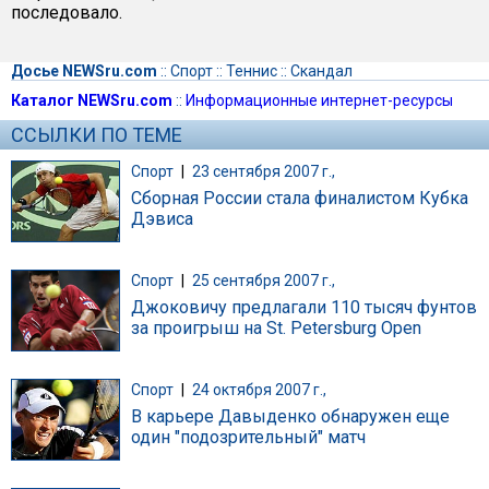
последовало.
Досье NEWSru.com
::
Спорт
::
Теннис
::
Скандал
Каталог NEWSru.com
::
Информационные интернет-ресурсы
ССЫЛКИ ПО ТЕМЕ
Спорт
|
23 сентября 2007 г.,
Сборная России стала финалистом Кубка
Дэвиса
Спорт
|
25 сентября 2007 г.,
Джоковичу предлагали 110 тысяч фунтов
за проигрыш на St. Petersburg Open
Спорт
|
24 октября 2007 г.,
В карьере Давыденко обнаружен еще
один "подозрительный" матч