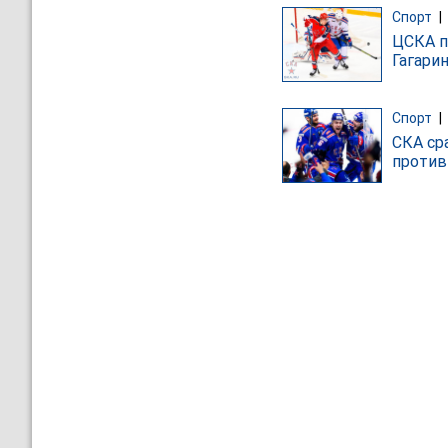
Спорт
|
ЦСКА п
Гагари
Спорт
|
СКА ср
против