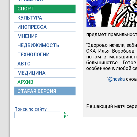
СПОРТ
КУЛЬТУРА
ИНОПРЕССА
предмет правильности
МНЕНИЯ
"Здорово начали, заб
НЕДВИЖИМОСТЬ
СКА Илья Воробьев.
ТЕХНОЛОГИИ
потом в меньшинств
большинстве. Гото
АВТО
особенное в любой се
МЕДИЦИНА
'
@hcska
снов
АРХИВ
СТАРАЯ ВЕРСИЯ
Решающий матч серии
Поиск по сайту