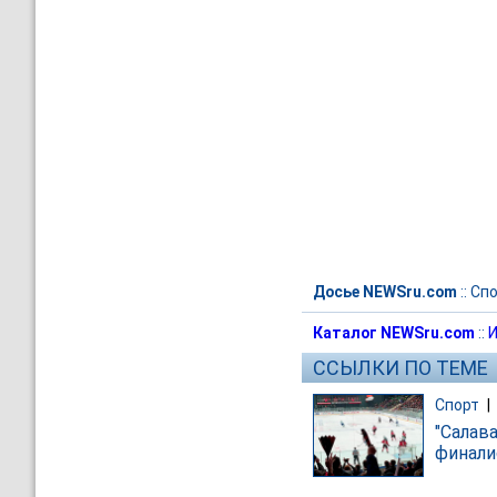
Досье NEWSru.com
::
Спо
Каталог NEWSru.com
::
И
ССЫЛКИ ПО ТЕМЕ
Спорт
|
"Салав
финали