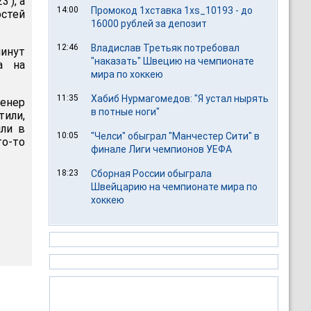
'), а
14:00
Промокод 1хставка 1xs_10193 - до
остей
16000 рублей за депозит
12:46
Владислав Третьяк потребовал
минут
"наказать" Швецию на чемпионате
а на
мира по хоккею
11:35
Хабиб Нурмагомедов: "Я устал нырять
ренер
в потные ноги"
тили,
или в
10:05
"Челси" обыграл "Манчестер Сити" в
о-то
финале Лиги чемпионов УЕФА
18:23
Сборная России обыграла
Швейцарию на чемпионате мира по
хоккею