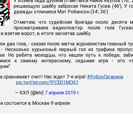
У хозяев льда дублем отметился Наиль Якупов (16', 23
решающую шайбу забросил Никита Гусев (46'). У г
дважды отличился Мэт Робинсон (34', 36').
Отметим, что судейская бригада около десяти 
просматривала видеоповтор после гола Гусев
 взятия ворот, в итоге засчитав шайбу.
или два гола, - сказал после матча журналистам главный т
 - Несколько курьезный первый гол из трафика пропус
е. Но ребята молодцы, что нашли путь к победе, заб
вимся к самому интересному, седьмая игра - это чт
рии".
а сравнивает счет! Нас ждет 7-я игра!
#КубокГагарина
pic.twitter.com/fFCE01MQ61
— КХЛ (@khl)
7 апреля 2019 г.
 состоится в Москве 9 апреля.