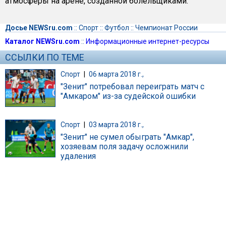
атмосферы на арене, созданной болельщиками.
Досье NEWSru.com
::
Спорт
::
Футбол
::
Чемпионат России
Каталог NEWSru.com
::
Информационные интернет-ресурсы
ССЫЛКИ ПО ТЕМЕ
Спорт
|
06 марта 2018 г.,
"Зенит" потребовал переиграть матч с
"Амкаром" из-за судейской ошибки
Спорт
|
03 марта 2018 г.,
"Зенит" не сумел обыграть "Амкар",
хозяевам поля задачу осложнили
удаления