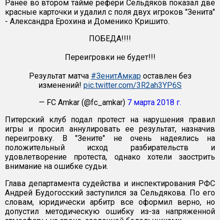
Ранее во втором тайме рефери Сельдяков показал две
красные карточки и удалил с поля двух игроков "Зенита"
- Александра Ерохина и Доменико Кришито.
ПОБЕДА!!!!
Переигровки не будет!!!
Результат матча
#ЗенитАмкар
оставлен без
изменений!
pic.twitter.com/3R2ah3YP6S
— FC Amkar (@fc_amkar)
7 марта 2018 г.
Питерский клуб подал протест на нарушения правил
игры и просил аннулировать ее результат, назначив
переигровку. В "Зените" не очень надеялись на
положительный исход разбирательств и
удовлетворение протеста, однако хотели заострить
внимание на ошибке судьи.
Глава департамента судейства и инспектирования РФС
Андрей Будогосский заступился за Сельдякова. По его
словам, юридически арбитр все оформил верно, но
допустил методическую ошибку из-за напряженной