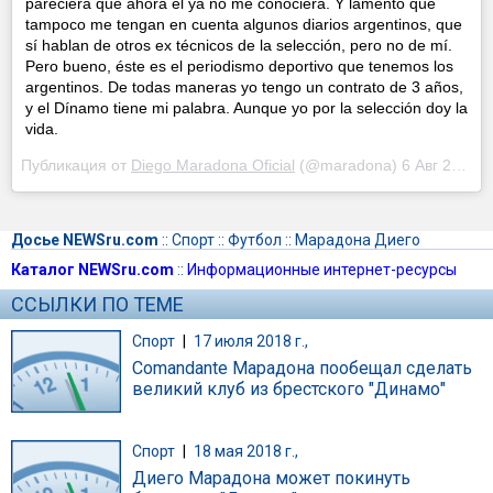
pareciera que ahora él ya no me conociera. Y lamento que
tampoco me tengan en cuenta algunos diarios argentinos, que
sí hablan de otros ex técnicos de la selección, pero no de mí.
Pero bueno, éste es el periodismo deportivo que tenemos los
argentinos. De todas maneras yo tengo un contrato de 3 años,
y el Dínamo tiene mi palabra. Aunque yo por la selección doy la
vida.
Публикация от
Diego Maradona Oficial
(@maradona)
6 Авг 2018 в 2:54 PDT
Досье NEWSru.com
::
Спорт
::
Футбол
::
Марадона Диего
Каталог NEWSru.com
::
Информационные интернет-ресурсы
ССЫЛКИ ПО ТЕМЕ
Спорт
|
17 июля 2018 г.,
Comandante Марадона пообещал сделать
великий клуб из брестского "Динамо"
Спорт
|
18 мая 2018 г.,
Диего Марадона может покинуть