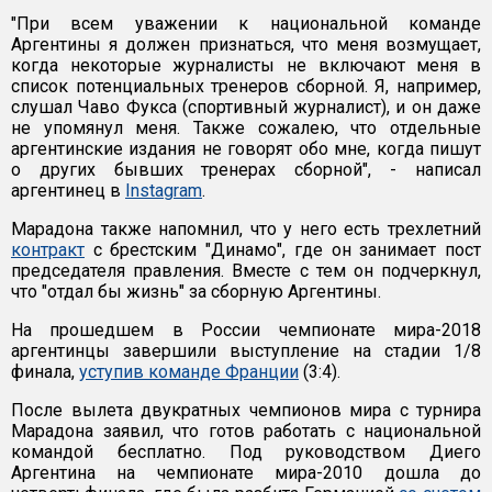
"При всем уважении к национальной команде
Аргентины я должен признаться, что меня возмущает,
когда некоторые журналисты не включают меня в
список потенциальных тренеров сборной. Я, например,
слушал Чаво Фукса (спортивный журналист), и он даже
не упомянул меня. Также сожалею, что отдельные
аргентинские издания не говорят обо мне, когда пишут
о других бывших тренерах сборной", - написал
аргентинец в
Instagram
.
Марадона также напомнил, что у него есть трехлетний
контракт
с брестским "Динамо", где он занимает пост
председателя правления. Вместе с тем он подчеркнул,
что "отдал бы жизнь" за сборную Аргентины.
На прошедшем в России чемпионате мира-2018
аргентинцы завершили выступление на стадии 1/8
финала,
уступив команде Франции
(3:4).
После вылета двукратных чемпионов мира с турнира
Марадона заявил, что готов работать с национальной
командой бесплатно. Под руководством Диего
Аргентина на чемпионате мира-2010 дошла до