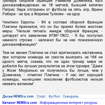
тренера сборной Франции Раймона Доменека, был
дисквалифицирован на 18 матчей, бывший капитан
Патрис Эвра отстранен от футбола на пять игр, Франк
Рибери - на три, а Жереми Тулялян - на одну.
Чемпион Европы - 84 в составе сборной Франции
Платини признался, что он бы принял более жесткие
меры. "Нельзя пятнать имидж сборной Франции, -
цитирует его заявление ИТАР-ТАСС. - Я бы поступил
намного строже - наложил бы на них пожизненную
дисквалификацию".
Тем не менее Платини не стал критиковать наставника,
при котором команда не смогла выиграть на ЧМ ни
одного матча, сказав, что ни один тренер мира не
добился бы лучших результатов на этом турнире. "Даже
у Жозе Моуринью не получилось бы лучше, чем у
Доменека, - отметил Платини. - У нас нет хорошей
команды, нынешнее поколение футболистов нельзя
назвать великим".
Досье NEWSru.com
::
Спорт
::
Футбол
::
Скандалы
Каталог NEWSru.com
::
Информационные интернет-ресурсы