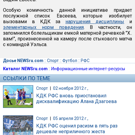
Особую комичность данной инициативе придает
послужной список Евсеева, которые изобилует
вызовами в КДК за
нарушения дисциплины
и
элементарных норм поведения
. В частности, он
запомнился болельщикам емкой матерной речевкой "Х..
вам!", произнесенной на камеру после стыкового матча
с командой Уэльса.
Досье NEWSru.com
::
Спорт
::
Футбол
::
РФС
Каталог NEWSru.com
::
Информационные интернет-ресурсы
ССЫЛКИ ПО ТЕМЕ
Спорт
|
02 ноября 2012 г.,
КДК РФС вновь приостановил
дисквалификацию Алана Дзагоева
Спорт
|
05 апреля 2012 г.,
КДК РФС оценил расизм в пять раз
дешевле неприличного жеста