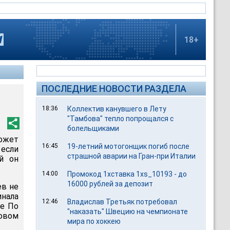
18+
ПОСЛЕДНИЕ НОВОСТИ РАЗДЕЛА
18:36
Коллектив канувшего в Лету
"Тамбова" тепло попрощался с
болельщиками
ожет
16:45
19-летний мотогонщик погиб после
 если
страшной аварии на Гран-при Италии
й он
14:00
Промокод 1хставка 1xs_10193 - до
16000 рублей за депозит
ев не
инала
12:46
Владислав Третьяк потребовал
де По
"наказать" Швецию на чемпионате
товом
мира по хоккею