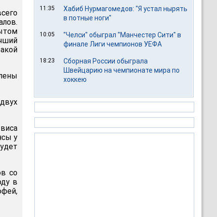
11:35
Хабиб Нурмагомедов: "Я устал нырять
всего
в потные ноги"
алов.
рытом
10:05
"Челси" обыграл "Манчестер Сити" в
учший
финале Лиги чемпионов УЕФА
такой
18:23
Сборная России обыграла
Швейцарию на чемпионате мира по
влены
хоккею
двух
виса
нсы у
будет
ов со
оду в
фей,