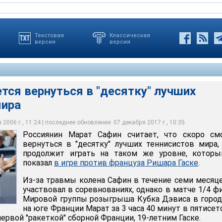
Текстовая
Классическая
версия
версия
тся вернуться в "десятку" лучших
мира
ернуться в "десятку" лучших теннисистов мира
2006 г., 11:24 | последнее обновление: 07 декабря 2017 г., 10:35
Россиянин Марат Сафин считает, что скоро см
вернуться в "десятку" лучших теннисистов мира,
продолжит играть на таком же уровне, которы
показал
в игре против француза Ришара Гаске
.
Из-за травмы колена Сафин в течение семи месяц
участвовал в соревнованиях, однако в матче 1/4 ф
Мировой группы розыгрыша Кубка Дэвиса в горо
на юге Франции Марат за 3 часа 40 минут в пятисе
первой "ракеткой" сборной Франции, 19-летним Гаске.