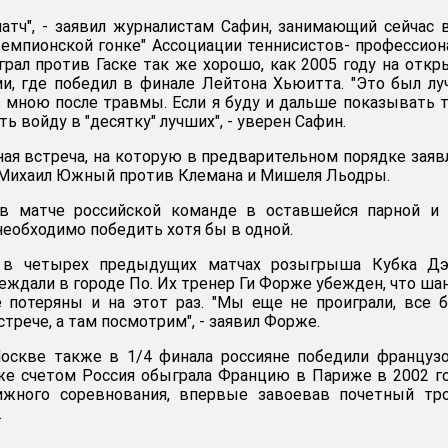
атч", - заявил журналистам Сафин, занимающий сейчас 
Чемпионской гонке" Ассоциации теннисистов- профессион
играл против Гаске так же хорошо, как 2005 году на отк
и, где победил в финале Лейтона Хьюитта. "Это был л
 мною после травмы. Если я буду и дальше показывать 
ть войду в "десятку" лучших", - уверен Сафин.
ная встреча, на которую в предварительном порядке зая
 Михаил Южный против Клемана и Мишеля Льодры.
в матче российской команде в оставшейся парной и 
необходимо победить хотя бы в одной.
о в четырех предыдущих матчах розыгрыша Кубка Дэ
еждали в городе По. Их тренер Ги Форже убежден, что ша
 потеряны и на этот раз. "Мы еще не проиграли, все 
стрече, а там посмотрим", - заявил Форже.
оскве также в 1/4 финала россияне победили француз
 же счетом Россия обыграла Францию в Париже в 2002 г
ижного соревнования, впервые завоевав почетный тро
.