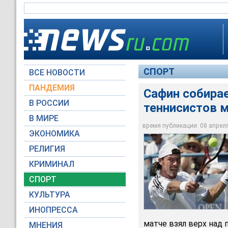
СПОРТ
ВСЕ НОВОСТИ
ПАНДЕМИЯ
Сафин собирае
В РОССИИ
теннисистов 
В МИРЕ
Сафин собирается в
время публикации: 08 апреля 
ЭКОНОМИКА
AP Photo
РЕЛИГИЯ
КРИМИНАЛ
СПОРТ
КУЛЬТУРА
ИНОПРЕССА
матче взял верх над 
МНЕНИЯ