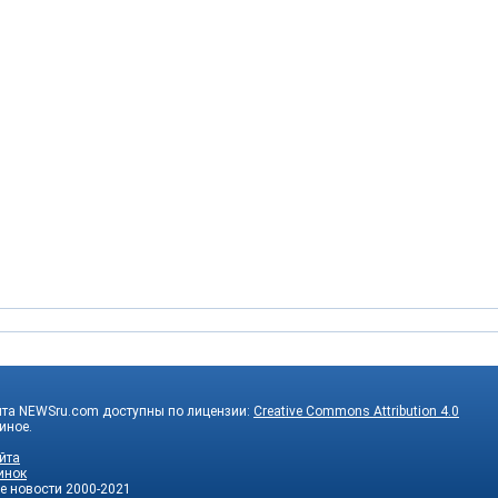
йта NEWSru.com доступны по лицензии:
Creative Commons Attribution 4.0
 иное.
йта
инок
е новости
2000-2021