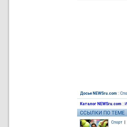
Досье NEWSru.com
::
Спо
Каталог NEWSru.com
::
И
ССЫЛКИ ПО ТЕМЕ
Спорт
|