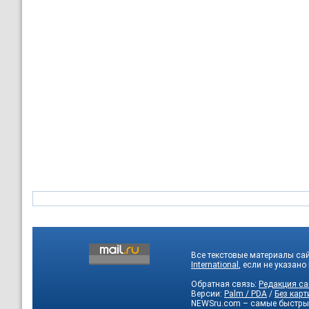
Все текстовые материалы са
International
, если не указано
Обратная связь:
Редакция са
Версии:
Palm / PDA
/
Без карт
NEWSru.com – самые быстры