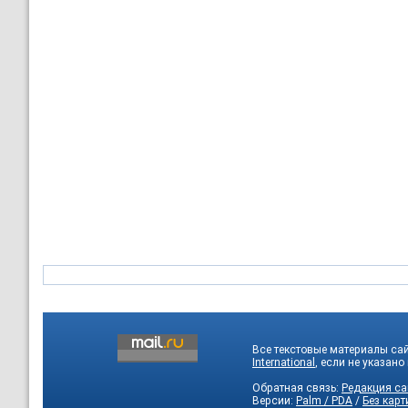
Все текстовые материалы са
International
, если не указано
Обратная связь:
Редакция са
Версии:
Palm / PDA
/
Без карт