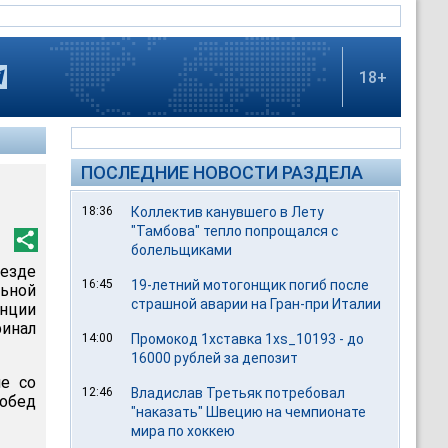
18+
ПОСЛЕДНИЕ НОВОСТИ РАЗДЕЛА
18:36
Коллектив канувшего в Лету
"Тамбова" тепло попрощался с
болельщиками
ыезде
16:45
19-летний мотогонщик погиб после
льной
страшной аварии на Гран-при Италии
ции
финал
14:00
Промокод 1хставка 1xs_10193 - до
16000 рублей за депозит
е со
12:46
Владислав Третьяк потребовал
побед
"наказать" Швецию на чемпионате
мира по хоккею