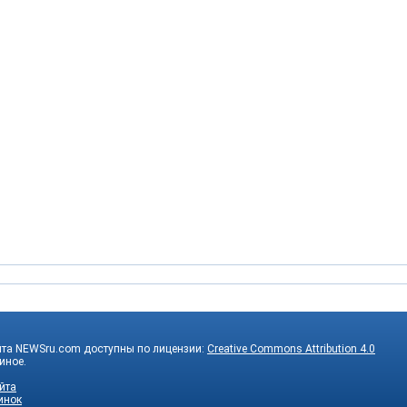
йта NEWSru.com доступны по лицензии:
Creative Commons Attribution 4.0
 иное.
йта
инок