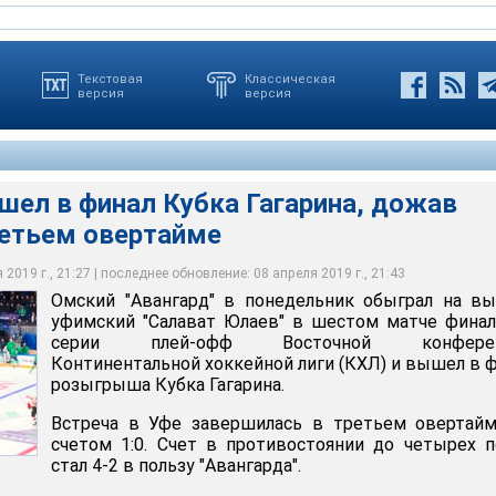
Текстовая
Классическая
версия
версия
шел в финал Кубка Гагарина, дожав
ретьем овертайме
 финал Кубка Гагарина, дожав "Салават" в третьем овертайме
2019 г., 21:27 | последнее обновление: 08 апреля 2019 г., 21:43
Омский "Авангард" в понедельник обыграл на в
tter
уфимский "Салават Юлаев" в шестом матче фина
серии плей-офф Восточной конферен
Континентальной хоккейной лиги (КХЛ) и вышел в 
розыгрыша Кубка Гагарина.
Встреча в Уфе завершилась в третьем овертайм
счетом 1:0. Счет в противостоянии до четырех 
стал 4-2 в пользу "Авангарда".