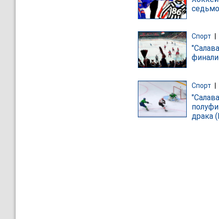
седьмо
Спорт
|
"Салав
финали
Спорт
|
"Салав
полуфи
драка 