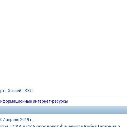
рт
::
Хоккей
::
КХЛ
нформационные интернет-ресурсы
07 апреля 2019 г.,
сты ЦСКА и СКА определят финалиста Кубка Гагарина в