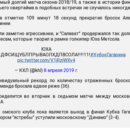
мый долгий матча сезона-2018/19, а также в истории фи
ьего овертайма в подобных встречах не случалось никогда
а отметке 109 минут 18 секунд прекратил бросок Але
инии.
и заметно агрессивнее, и "Салават" продержался так дол
есам, которые творил в рамке голкипер Юха Метсола.
ЮХА
ДФСИЩУБЛПРЫВАОЛХДПВСОЛА!!!!11!
#КубокГагарина
pic.twitter.com/V1jRzjWXv4
— КХЛ (@khl)
8 апреля 2019 г.
ивидуальный рекорд по количеству отраженных броско
команда бросала вдвое реже (36).
ределится во вторник в седьмом матче между москов
А.
омского клуба пока является выход в финал Кубка Гаг
тором "ястребы" уступили московскому "Динамо" (3-4).