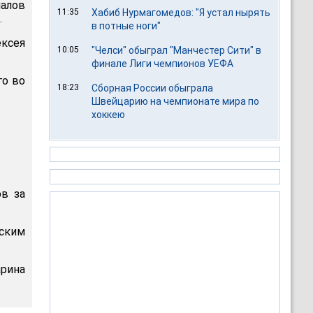
налов
11:35
Хабиб Нурмагомедов: "Я устал нырять
.
в потные ноги"
ксея
10:05
"Челси" обыграл "Манчестер Сити" в
финале Лиги чемпионов УЕФА
го во
18:23
Сборная России обыграла
Швейцарию на чемпионате мира по
хоккею
в за
ским
арина