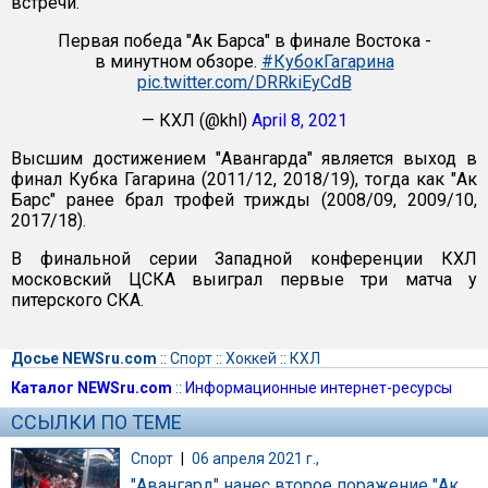
встречи.
Первая победа "Ак Барса" в финале Востока -
в минутном обзоре.
#КубокГагарина
pic.twitter.com/DRRkiEyCdB
— КХЛ (@khl)
April 8, 2021
Высшим достижением "Авангарда" является выход в
финал Кубка Гагарина (2011/12, 2018/19), тогда как "Ак
Барс" ранее брал трофей трижды (2008/09, 2009/10,
2017/18).
В финальной серии Западной конференции КХЛ
московский ЦСКА выиграл первые три матча у
питерского СКА.
Досье NEWSru.com
::
Спорт
::
Хоккей
::
КХЛ
Каталог NEWSru.com
::
Информационные интернет-ресурсы
ССЫЛКИ ПО ТЕМЕ
Спорт
|
06 апреля 2021 г.,
"Авангард" нанес второе поражение "Ак