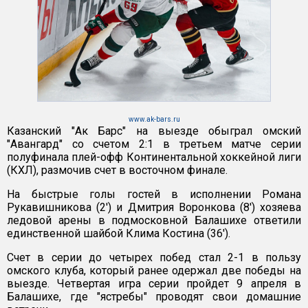
www.ak-bars.ru
Казанский "Ак Барс" на выезде обыграл омский
"Авангард" со счетом 2:1 в третьем матче серии
полуфинала плей-офф Континентальной хоккейной лиги
(КХЛ), размочив счет в восточном финале.
На быстрые голы гостей в исполнении Романа
Рукавишникова (2') и Дмитрия Воронкова (8') хозяева
ледовой арены в подмосковной Балашихе ответили
единственной шайбой Клима Костина (36').
Счет в серии до четырех побед стал 2-1 в пользу
омского клуба, который ранее одержал две победы на
выезде. Четвертая игра серии пройдет 9 апреля в
Балашихе, где "ястребы" проводят свои домашние