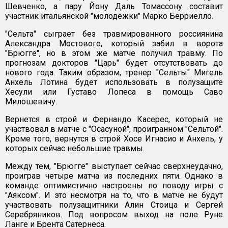
Шевченко, а пару Йону Даль Томассону составит
участник итальянской "молодежки" Марко Берриелло.
"Сельта" сыграет без травмированного россиянина
Александра Мостового, который забил в ворота
"Брюгге", но в этом же матче получил травму. По
прогнозам докторов "Царь" будет отсутствовать до
нового года. Таким образом, тренер "Сельты" Мигель
Анхель Лотина будет использовать в полузащите
Хесули или Густаво Лопеса в помощь Саво
Милошевичу.
Вернется в строй и Фернандо Касерес, который не
участвовал в матче с "Осасуной", проигранном "Сельтой".
Кроме того, вернутся в строй Хосе Игнасио и Анхель, у
которых сейчас небольшие травмы.
Между тем, "Брюгге" выступает сейчас сверхнеудачно,
проиграв четыре матча из последних пяти. Однако в
команде оптимистично настроены по поводу игры с
"Аяксом". И это несмотря на то, что в матче не будут
участвовать полузащитники Алин Стоица и Сергей
Серебряников. Под вопросом выход на поле Руне
Ланге и Брента Сатернеса.