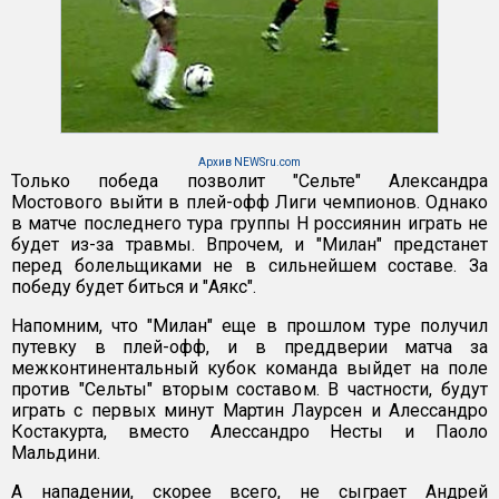
Архив NEWSru.com
Только победа позволит "Сельте" Александра
Мостового выйти в плей-офф Лиги чемпионов. Однако
в матче последнего тура группы Н россиянин играть не
будет из-за травмы. Впрочем, и "Милан" предстанет
перед болельщиками не в сильнейшем составе. За
победу будет биться и "Аякс".
Напомним, что "Милан" еще в прошлом туре получил
путевку в плей-офф, и в преддверии матча за
межконтинентальный кубок команда выйдет на поле
против "Сельты" вторым составом. В частности, будут
играть с первых минут Мартин Лаурсен и Алессандро
Костакурта, вместо Алессандро Несты и Паоло
Мальдини.
А нападении, скорее всего, не сыграет Андрей