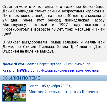
Стоит отметить и тот факт, что голкипер бельгийцев
Дани Верлинден станет самым возрастным игроком в
Лиге чемпионов, выйдя на поле в 40 лет, три месяца и
24 дня. Ранее этот рекорд принадлежал Тасосу
Митропулосу, который в 1997 году сыграл с
"Росенборгом" в возрасте 40 лет, трех месяцев и 17-ти
дней.
В "Аяксе" выздоровели Томаш Галашек и Йелль ван
Дамм, но Стивен Пиенаар, Хатем Трабелси и Джон
О'Брайен на поле не выйдут.
Досье NEWSru.com
::
Спорт
::
Футбол
::
Лига Чемпионов
Каталог NEWSru.com
::
Информационные интернет-ресурсы
ССЫЛКИ ПО ТЕМЕ
Спорт
|
05 декабря 2003 г.,
Мостовой не сыграет против Шевченко