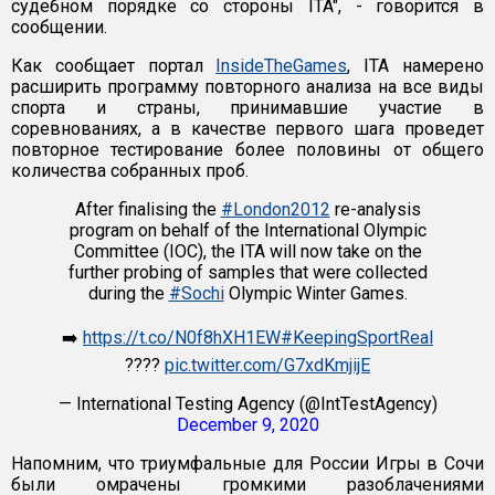
судебном порядке со стороны ITA", - говорится в
сообщении.
Как сообщает портал
InsideTheGames
, ITA намерено
расширить программу повторного анализа на все виды
спорта и страны, принимавшие участие в
соревнованиях, а в качестве первого шага проведет
повторное тестирование более половины от общего
количества собранных проб.
After finalising the
#London2012
re-analysis
program on behalf of the International Olympic
Committee (IOC), the ITA will now take on the
further probing of samples that were collected
during the
#Sochi
Olympic Winter Games.
➡️
https://t.co/N0f8hXH1EW
#KeepingSportReal
????
pic.twitter.com/G7xdKmjijE
— International Testing Agency (@IntTestAgency)
December 9, 2020
Напомним, что триумфальные для России Игры в Сочи
были омрачены громкими разоблачениями