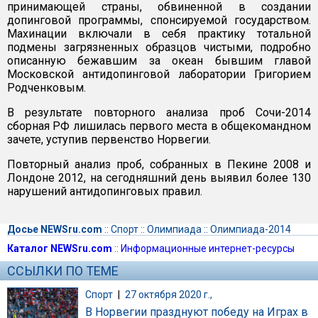
принимающей страны, обвиненной в создании
допинговой программы, спонсируемой государством.
Махинации включали в себя практику тотальной
подмены загрязненных образцов чистыми, подробно
описанную бежавшим за океан бывшим главой
Московской антидопинговой лаборатории Григорием
Родченковым.
В результате повторного анализа проб Сочи-2014
сборная РФ лишилась первого места в общекомандном
зачете, уступив первенство Норвегии.
Повторный анализ проб, собранных в Пекине 2008 и
Лондоне 2012, на сегодняшний день выявил более 130
нарушений антидопинговых правил.
Досье NEWSru.com
::
Спорт
::
Олимпиада
::
Олимпиада-2014
Каталог NEWSru.com
::
Информационные интернет-ресурсы
ССЫЛКИ ПО ТЕМЕ
Спорт
|
27 октября 2020 г.,
В Норвегии празднуют победу на Играх в