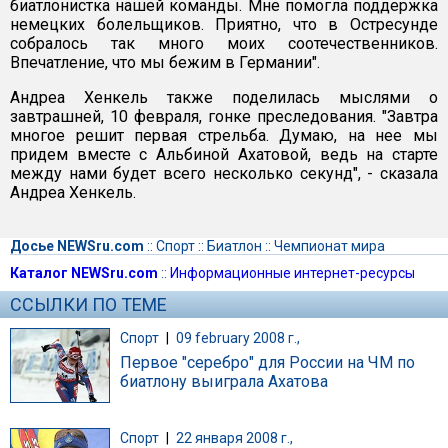
биатлонистка нашей команды. Мне помогла поддержка
немецких болельщиков. Приятно, что в Остресунде
собралось так много моих соотечественников.
Впечатление, что мы бежим в Германии".
Андреа Хенкель также поделилась мыслями о
завтрашней, 10 февраля, гонке преследования. "Завтра
многое решит первая стрельба. Думаю, на нее мы
придем вместе с Альбиной Ахатовой, ведь на старте
между нами будет всего несколько секунд", - сказала
Андреа Хенкель.
Досье NEWSru.com
::
Спорт
::
Биатлон
::
Чемпионат мира
Каталог NEWSru.com
::
Информационные интернет-ресурсы
ССЫЛКИ ПО ТЕМЕ
Спорт
|
09 february 2008 г.,
Первое "серебро" для России на ЧМ по
биатлону выиграла Ахатова
Спорт
|
22 января 2008 г.,