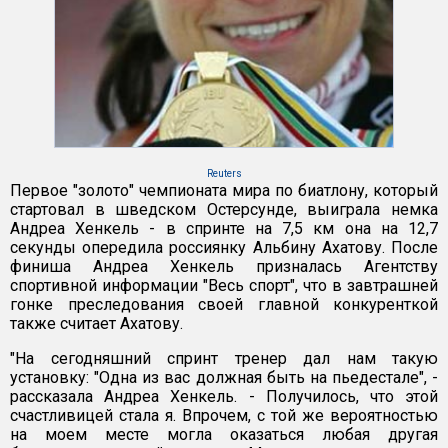
Reuters
Первое "золото" чемпионата мира по биатлону, который
стартовал в шведском Остерсунде, выиграла немка
Андреа Хенкель - в спринте на 7,5 км она на 12,7
секунды опередила россиянку Альбину Ахатову. После
финиша Андреа Хенкель призналась Агентству
спортивной информации "Весь спорт", что в завтрашней
гонке преследования своей главной конкуренткой
также считает Ахатову.
"На сегодняшний спринт тренер дал нам такую
установку: "Одна из вас должная быть на пьедестале", -
рассказала Андреа Хенкель. - Получилось, что этой
счастливицей стала я. Впрочем, с той же вероятностью
на моем месте могла оказаться любая другая