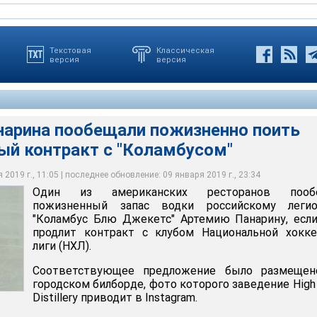
Текстовая
Классическая
версия
версия
нарина пообещали пожизненно поить
ый контракт с "Коламбусом"
 пообещали пожизненно поить водкой за новый контракт с
2019 г., 11:05 | последнее обновление: 09 января 2019 г., 23:34
Один из американских ресторанов пооб
edia.org
пожизненный запас водки российскому легио
"Коламбус Блю Джекетс" Артемию Панарину, есл
продлит контракт с клубом Национальной хокке
лиги (НХЛ).
Соответствующее предложение было размещен
городском билборде, фото которого заведение High
Distillery приводит в Instagram.