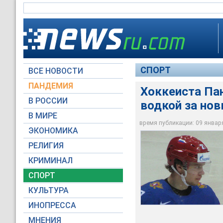
СПОРТ
ВСЕ НОВОСТИ
ПАНДЕМИЯ
Хоккеиста Па
В РОССИИ
водкой за нов
Хоккеиста Панарина
В МИРЕ
"Коламбусом"
время публикации: 09 января 
ЭКОНОМИКА
Сидик из ПТУ / wikip
РЕЛИГИЯ
КРИМИНАЛ
СПОРТ
КУЛЬТУРА
ИНОПРЕССА
МНЕНИЯ