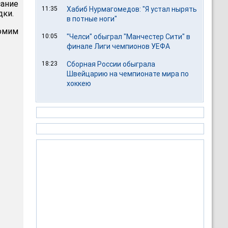
ание
11:35
Хабиб Нурмагомедов: "Я устал нырять
дки.
в потные ноги"
томим
10:05
"Челси" обыграл "Манчестер Сити" в
финале Лиги чемпионов УЕФА
18:23
Сборная России обыграла
Швейцарию на чемпионате мира по
хоккею