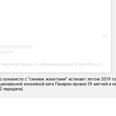
High Bank Distillery Co (@highbankdistillery)
8 Янв 2019 в 12:58 PST
о хоккеиста с "синими жакетами" истекает летом 2019 го
иональной хоккейной лиги Панарин провел 39 матчей и н
2 передачи).