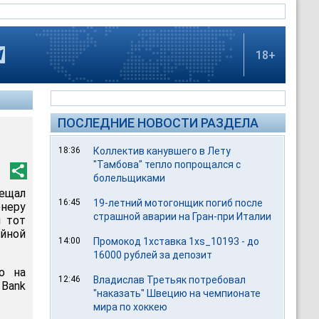
18+
ПОСЛЕДНИЕ НОВОСТИ РАЗДЕЛА
18:36
Коллектив канувшего в Лету
"Тамбова" тепло попрощался с
болельщиками
ещал
16:45
19-летний мотогонщик погиб после
неру
страшной аварии на Гран-при Италии
и тот
йной
14:00
Промокод 1хставка 1xs_10193 - до
16000 рублей за депозит
о на
12:46
Владислав Третьяк потребовал
 Bank
"наказать" Швецию на чемпионате
мира по хоккею