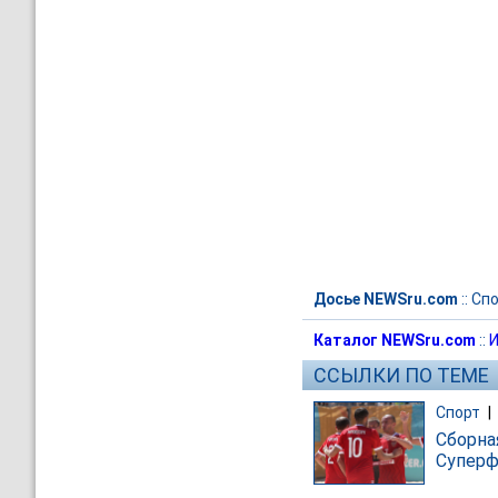
Досье NEWSru.com
::
Спо
Каталог NEWSru.com
::
И
ССЫЛКИ ПО ТЕМЕ
Спорт
|
Сборна
Суперф