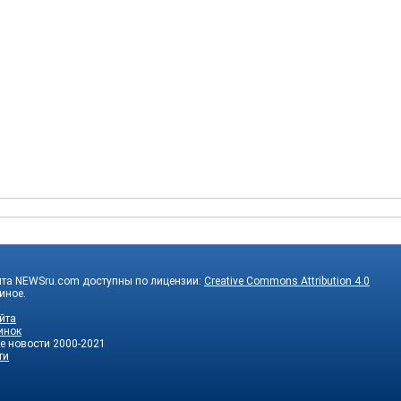
йта NEWSru.com доступны по лицензии:
Creative Commons Attribution 4.0
 иное.
йта
инок
е новости
2000-2021
ти