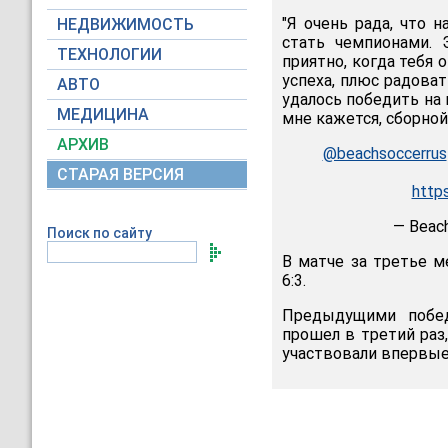
"Я очень рада, что 
НЕДВИЖИМОСТЬ
стать чемпионами. 
ТЕХНОЛОГИИ
приятно, когда тебя 
успеха, плюс радоват
АВТО
удалось победить на 
МЕДИЦИНА
мне кажется, сборной
АРХИВ
@beachsoccerrus
СТАРАЯ ВЕРСИЯ
http
— Beac
Поиск по сайту
В матче за третье м
6:3.
Предыдущими побед
прошел в третий раз
участвовали впервые