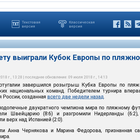
Текстовая
Классическая
версия
версия
лету выиграли Кубок Европы по пляжн
18 г., 13:28 | последнее обновление: 09 июля 2018 г., 14:13
ртугалии завершился розыгрыш Кубка Европы по пляж
ких национальных команд. Победителем турнира вперв
я России, созданная
всего две недели назад
.
подопечные двукратного чемпиона мира по пляжному фу
ли Швейцарию (8:6) и разгромили Нидерланды (6:2),
и верх над Испанией (2:0).
ли Анна Чернякова и Марина Федорова, признанная с
ира.