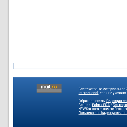
Все текстовые материалы са
International
, если не указано
Обратная связь:
Редакция са
Версии:
Palm / PDA
/
Без карт
NEWSru.com – самые быстры
Политика конфиденциальнос