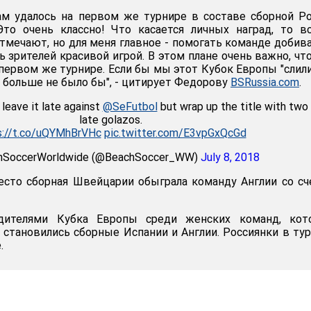
нам удалось на первом же турнире в составе сборной Р
Это очень классно! Что касается личных наград, то в
отмечают, но для меня главное - помогать команде добив
ь зрителей красивой игрой. В этом плане очень важно, чт
первом же турнире. Если бы мы этот Кубок Европы "слили"
 больше не было бы", - цитирует Федорову
BSRussia.com
.
leave it late against
@SeFutbol
but wrap up the title with two
late golazos.
s://t.co/uQYMhBrVHc
pic.twitter.com/E3vpGxQcGd
hSoccerWorldwide (@BeachSoccer_WW)
July 8, 2018
есто сборная Швейцарии обыграла команду Англии со с
ителями Кубка Европы среди женских команд, кот
, становились сборные Испании и Англии. Россиянки в ту
.