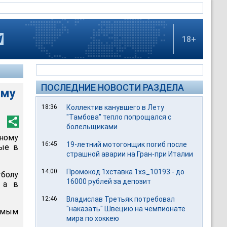
18+
ПОСЛЕДНИЕ НОВОСТИ РАЗДЕЛА
ому
18:36
Коллектив канувшего в Лету
"Тамбова" тепло попрощался с
болельщиками
ному
16:45
19-летний мотогонщик погиб после
ые в
страшной аварии на Гран-при Италии
14:00
Промокод 1хставка 1xs_10193 - до
тболу
16000 рублей за депозит
 а в
12:46
Владислав Третьяк потребовал
"наказать" Швецию на чемпионате
амым
мира по хоккею