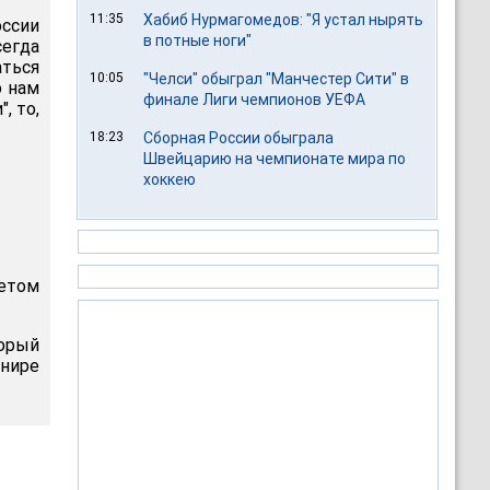
11:35
Хабиб Нурмагомедов: "Я устал нырять
оссии
в потные ноги"
сегда
аться
10:05
"Челси" обыграл "Манчестер Сити" в
о нам
финале Лиги чемпионов УЕФА
, то,
18:23
Сборная России обыграла
Швейцарию на чемпионате мира по
хоккею
четом
орый
рнире