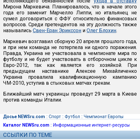
исполняющего обязанностей после
ухода в отставку
Мирона Маркевича. Планировалось, что в начале этого
года его заменит Марчелло Липпи, но итальянец не
сумел договориться с ФФУ относительно финансовых
вопросов. Среди претендентов на эту должность также
назывались
Свен-Еран Эрикссон
и
Олег Блохин
.
Маркевич возглавил сборную 20 апреля прошлого года,
и при нем команда не потерпела ни одного поражения.
Правда, Украина не участвовала в чемпионате мира по
футболу и не будет участвовать в отборочном цикле к
Евро-2012, так как является его хозяйкой. При
предыдущем наставнике Алексее Михайличенко
Украина провалила квалификационную кампанию
ЧМ-2010, уступив в стыковых матчах грекам.
Ближайший матч украинцы проведут 29 марта в Киеве
против команды Италии.
Досье NEWSru.com
::
Спорт
::
Футбол
::
Чемпионат Европы
Каталог NEWSru.com
::
Информационные интернет-ресурсы
ССЫЛКИ ПО ТЕМЕ