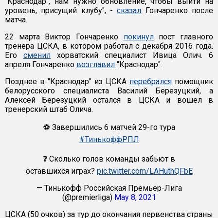
"Краснодар", нам нужно обновление, чтобы выйти на
уровень, присущий клубу", -
сказал
Гончаренко после
матча.
22 марта Виктор Гончаренко
покинул
пост главного
тренера ЦСКА, в котором работал с декабря 2016 года.
Его
сменил
хорватский специалист Ивица Олич. 6
апреля Гончаренко
возглавил
"Краснодар".
Позднее в "Краснодар" из ЦСКА
перебрался
помощник
белорусского специалиста Василий Березуцкий, а
Алексей Березуцкий остался в ЦСКА и вошел в
тренерский штаб Олича.
⚽ Завершились 6 матчей 29-го тура
#ТинькоффРПЛ
⠀
❓ Сколько голов команды забьют в
оставшихся играх?
pic.twitter.com/LAHuthQFbE
— Тинькофф Российская Премьер-Лига
(@premierliga)
May 8, 2021
ЦСКА (50 очков) за тур до окончания первенства страны