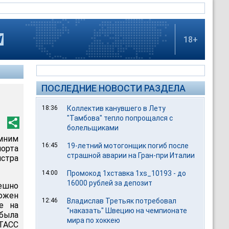
18+
ПОСЛЕДНИЕ НОВОСТИ РАЗДЕЛА
18:36
Коллектив канувшего в Лету
"Тамбова" тепло попрощался с
болельщиками
мним
16:45
19-летний мотогонщик погиб после
орта
страшной аварии на Гран-при Италии
истра
14:00
Промокод 1хставка 1xs_10193 - до
16000 рублей за депозит
ешно
ложен
12:46
Владислав Третьяк потребовал
е на
"наказать" Швецию на чемпионате
 была
мира по хоккею
 ТАСС