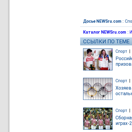
Досье NEWSru.com
::
Спо
Каталог NEWSru.com
::
И
ССЫЛКИ ПО ТЕМЕ
Спорт
|
Россий
призо
Спорт
|
Хозяев
осталь
Спорт
|
Сборна
играх-