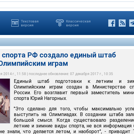
Текстовая
Классическая
версия
версия
 спорта РФ создало единый штаб
 Олимпийским играм
овки к летним и зимним Олимпийским играм создан в
а России
 2014 г., 11:58 | последнее обновление: 07 декабря 2017 г., 10:35
Единый штаб подготовки к летним и зи
Олимпийским играм создан в Министерстве сп
России. Его возглавит первый заместитель мин
спорта Юрий Нагорных.
"Это сделано для того, чтобы максимально усп
выступить на Олимпиадах. В создании штаба за
большой смысл. Когда существовало разделени
летние и зимние виды спорта, не вся информация
 не знали, что делается летом, и наоборот", - приводит