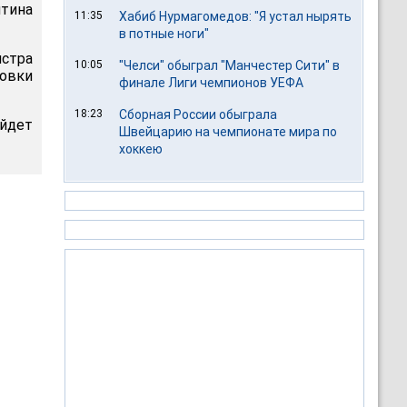
тина
11:35
Хабиб Нурмагомедов: "Я устал нырять
в потные ноги"
истра
10:05
"Челси" обыграл "Манчестер Сити" в
овки
финале Лиги чемпионов УЕФА
18:23
Сборная России обыграла
ойдет
Швейцарию на чемпионате мира по
хоккею