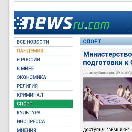
СПОРТ
ВСЕ НОВОСТИ
ПАНДЕМИЯ
Министерство
В РОССИИ
подготовки к
Единый штаб подгот
В МИРЕ
Министерстве спорт
время публикации: 09 октября
ЭКОНОМИКА
Russian Look
РЕЛИГИЯ
КРИМИНАЛ
СПОРТ
КУЛЬТУРА
ИНОПРЕССА
доступна: "зимники"
МНЕНИЯ