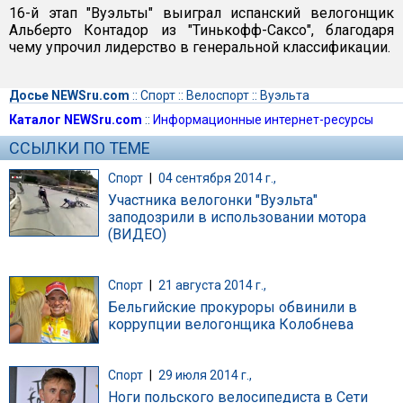
16-й этап "Вуэльты" выиграл испанский велогонщик
Альберто Контадор из "Тинькофф-Саксо", благодаря
чему упрочил лидерство в генеральной классификации.
Досье NEWSru.com
::
Спорт
::
Велоспорт
::
Вуэльта
Каталог NEWSru.com
::
Информационные интернет-ресурсы
ССЫЛКИ ПО ТЕМЕ
Спорт
|
04 сентября 2014 г.,
Участника велогонки "Вуэльта"
заподозрили в использовании мотора
(ВИДЕО)
Спорт
|
21 августа 2014 г.,
Бельгийские прокуроры обвинили в
коррупции велогонщика Колобнева
Спорт
|
29 июля 2014 г.,
Ноги польского велосипедиста в Сети