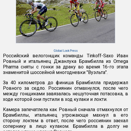
Global Look Press
Российский велогонщик команды Tinkoff-Saxo Иван
Ровный и итальянец Джанлука Брамбилла из Omega
Pharma сняты с гонки за драку во время 16-го этапа
знаменитой шоссейной многодневки "Вуэльта".
За 40 километров до финиша Брамбилла придержал
Ровного за седло. Россиянин отмахнулся, после чего
между гонщиками завязалась нешуточная потасовка, в
ходе которой они пустили в ход кулаки и локти.
Камера запечатлела как Ровный сначала отмахнулся от
Брамбиллы, итальянец угрожающе махнул в его
сторону локтем в ответ, после чего россиянин заехал
сопернику в лицо кулаком. Брамбилла в долгу не