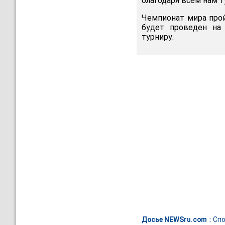
благодаря всем нам т
Чемпионат мира прой
будет проведен на 
турниру.
Досье NEWSru.com
::
Спо