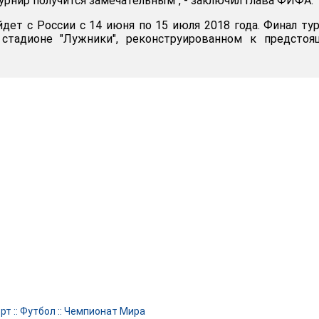
урнир получится замечательным", - заключил глава ФИФА.
дет с России с 14 июня по 15 июля 2018 года. Финал ту
стадионе "Лужники", реконструированном к предстоя
рт
::
Футбол
::
Чемпионат Мира