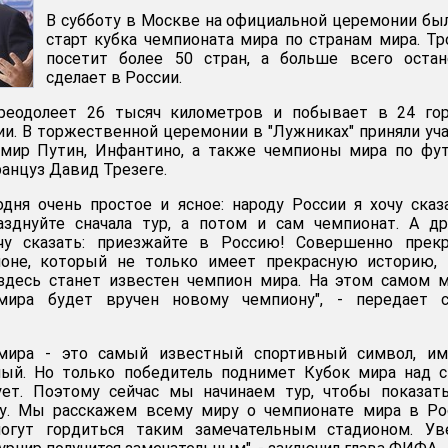
В субботу в Москве на официальной церемонии бы
старт кубка чемпионата мира по странам мира. Т
посетит более 50 стран, а больше всего остан
сделает в России.
реодолеет 26 тысяч километров и побывает в 24 гор
и. В торжественной церемонии в "Лужниках" приняли уч
мир Путин, Инфантино, а также чемпионы мира по фут
ранцуз Давид Трезеге.
дня очень простое и ясное: народу России я хочу сказ
азднуйте сначала тур, а потом и сам чемпионат. А д
чу сказать: приезжайте в Россию! Совершенно прекр
ионе, который не только имеет прекрасную историю, 
 здесь станет известен чемпион мира. На этом самом 
мира будет вручен новому чемпиону", - передает с
 мира - это самый известный спортивный символ, им
ный. Но только победитель поднимет Кубок мира над 
ует. Поэтому сейчас мы начинаем тур, чтобы показат
у. Мы расскажем всему миру о чемпионате мира в Рос
огут гордиться таким замечательным стадионом. Уве