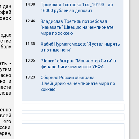
14:00
Промокод 1хставка 1xs_10193 - до
л дан
16000 рублей за депозит
рофей
овок
12:46
Владислав Третьяк потребовал
"наказать" Швецию на чемпионате
мира по хоккею
одах
астие
11:35
Хабиб Нурмагомедов: "Я устал нырять
болу
в потные ноги"
10:05
"Челси" обыграл "Манчестер Сити" в
ать -
финале Лиги чемпионов УЕФА
ругим
асно
18:23
Сборная России обыграла
но и
Швейцарию на чемпионате мира по
месте
хоккею
лова
енно
своей
ь его
сии.
рен,