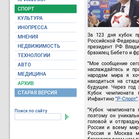
СПОРТ
КУЛЬТУРА
ИНОПРЕССА
За 123 дня кубок п
МНЕНИЯ
Российской Федераци
НЕДВИЖИМОСТЬ
президент РФ Влади
бразилец Бебето и ф
ТЕХНОЛОГИИ
"Мое сообщение сего
АВТО
наслаждайтесь и пр
МЕДИЦИНА
народам мира я хо
находиться на стад
АРХИВ
будущее. Через год
СТАРАЯ ВЕРСИЯ
Кубок чемпионата 
Инфантино
"Р-Спорт"
.
"Кубок чемпионата
Поиск по сайту
поэтому он уникаль
головой и отпраздн
России и всему мир
Россия и Москва м