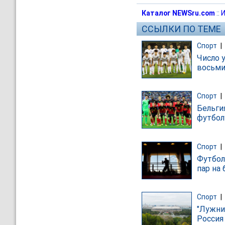
Каталог NEWSru.com
::
И
ССЫЛКИ ПО ТЕМЕ
Спорт
|
Число 
восьм
Спорт
|
Бельги
футбол
Спорт
|
Футбол
пар на
Спорт
|
"Лужни
Россия