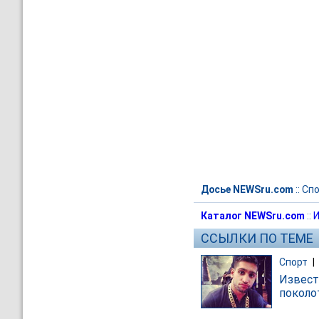
Досье NEWSru.com
::
Спо
Каталог NEWSru.com
::
И
ССЫЛКИ ПО ТЕМЕ
Спорт
|
Извест
поколо