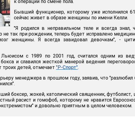
к операции по смене пола.
Бывший функционер, которому уже исполнился 61
сейчас живет в образе женщины по имени Келли.
"Я родился в неправильном теле и всегда знал, 
ло не так при рождении, теперь будет исправлено медици
озг женщины. Я всегда завидовал девочкам", - цити
 Льюисом с 1989 по 2001 год, считался одним из вед
бокса и славился жесткой манерой ведения переговоро
 троих детей, отмечает
"Р-Спорт"
.
рьеру менеджера в прошлом году, заявив, что "разлюбил 
ился".
ший боксер, жокей, католический священник, футболист,
естный расист и гомофоб, которому не нравится Евросоюз
кстремистом" и довольно приятным в целом человеком.