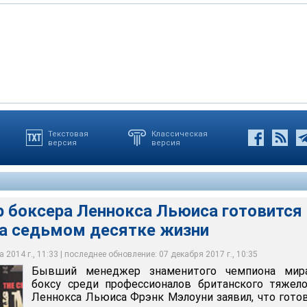
Текстовая
Классическая
версия
версия
наменитого чемпиона мира по боксу среди профессионалов
веса Леннокса Льюиса Фрэнк Мэлоуни заявил, что готовится к
пола
 боксера Леннокса Льюиса готовится
на седьмом десятке жизни
 2014 г., 11:33 | последнее обновление: 07 декабря 2017 г., 10:35
Бывший менеджер знаменитого чемпиона мир
боксу среди профессионалов британского тяжел
Леннокса Льюиса Фрэнк Мэлоуни заявил, что гото