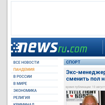
Бывший менеджер з
британского тяжело
операции по смене 
СПОРТ
ВСЕ НОВОСТИ
Global Look Press
ПАНДЕМИЯ
Экс-менеджер
В РОССИИ
сменить пол 
В МИРЕ
время публикации: 10 августа
ЭКОНОМИКА
РЕЛИГИЯ
КРИМИНАЛ