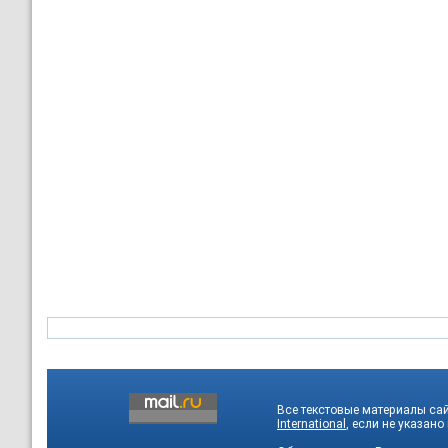
Все текстовые материалы са
International
, если не указано