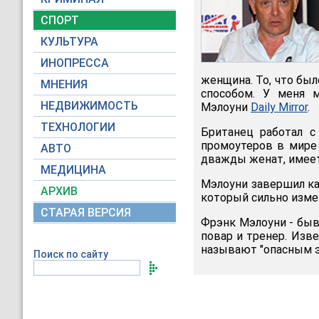
СПОРТ
КУЛЬТУРА
ИНОПРЕССА
женщина. То, что бы
МНЕНИЯ
способом. У меня м
НЕДВИЖИМОСТЬ
Мэлоуни
Daily Mirror
.
ТЕХНОЛОГИИ
Британец работал с
промоутеров в мире 
АВТО
дважды женат, имеет
МЕДИЦИНА
Мэлоуни завершил ка
АРХИВ
который сильно измен
СТАРАЯ ВЕРСИЯ
Фрэнк Мэлоуни - быв
повар и тренер. Изв
называют "опасным э
Поиск по сайту