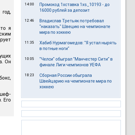
14:00
Промокод 1хставка 1xs_10193 - до
16000 рублей за депозит
 год,
12:46
Владислав Третьяк потребовал
"наказать" Швецию на чемпионате
что я
мира по хоккею
нским
рует
11:35
Хабиб Нурмагомедов: "Я устал нырять
в потные ноги"
ущих
10:05
"Челси" обыграл "Манчестер Сити" в
в. Он
финале Лиги чемпионов УЕФА
18:23
Сборная России обыграла
бокс,
Швейцарию на чемпионате мира по
хоккею
 шеф-
. Его