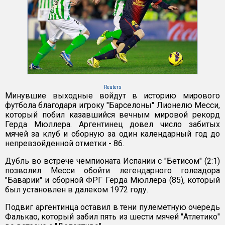
Reuters
Минувшие выходные войдут в историю мирового
футбола благодаря игроку "Барселоны" Лионелю Месси,
который побил казавшийся вечным мировой рекорд
Герда Мюллера. Аргентинец довел число забитых
мячей за клуб и сборную за один календарный год до
непревзойденной отметки - 86.
Дубль во встрече чемпионата Испании с "Бетисом" (2:1)
позволил Месси обойти легендарного голеадора
"Баварии" и сборной ФРГ Герда Мюллера (85), который
был установлен в далеком 1972 году.
Подвиг аргентинца оставил в тени пулеметную очередь
Фалькао, который забил пять из шести мячей "Атлетико"