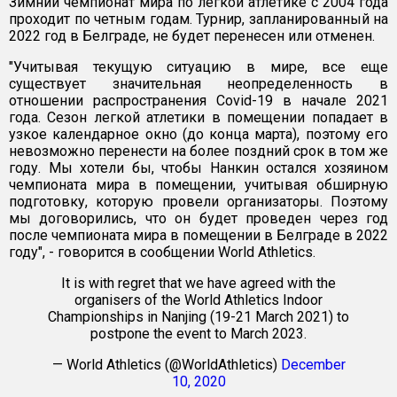
Зимний чемпионат мира по легкой атлетике с 2004 года
проходит по четным годам. Турнир, запланированный на
2022 год в Белграде, не будет перенесен или отменен.
"Учитывая текущую ситуацию в мире, все еще
существует значительная неопределенность в
отношении распространения Covid-19 в начале 2021
года. Сезон легкой атлетики в помещении попадает в
узкое календарное окно (до конца марта), поэтому его
невозможно перенести на более поздний срок в том же
году. Мы хотели бы, чтобы Нанкин остался хозяином
чемпионата мира в помещении, учитывая обширную
подготовку, которую провели организаторы. Поэтому
мы договорились, что он будет проведен через год
после чемпионата мира в помещении в Белграде в 2022
году", - говорится в сообщении World Athletics.
It is with regret that we have agreed with the
organisers of the World Athletics Indoor
Championships in Nanjing (19-21 March 2021) to
postpone the event to March 2023.
— World Athletics (@WorldAthletics)
December
10, 2020