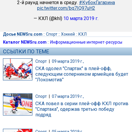
2-й раунд начнется в среду.
#КубокГагарина
pic.twitter.com/bq7IQ97uH2
— КХЛ (@khl)
10 марта 2019 г.
Досье NEWSru.com
::
Спорт
::
Хоккей
::
КХЛ
Каталог NEWSru.com
::
Информационные интернет-ресурсы
ССЫЛКИ ПО ТЕМЕ
Спорт
|
09 марта 2019 г.,
СКА одолел "Спартак" в плей-офф,
следующим соперником армейцев будет
"Локомотив"
Спорт
|
07 марта 2019 г.,
СКА повел в серии плей-офф КХЛ против
"Спартака", одержав третью победу
подряд
Спорт
|
05 марта 2019 г.,