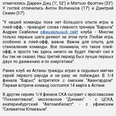
отметились Даррен Диц (1', 52') и Мэттью Фрэттин (33').
У гостей отличились Антон Волченков (17') и Дмитрий
Семин (37').
"У нашей команды пока нет большого опыта игры в
плей-офф, - приводит слова главного тренера "Барыса"
Андрея Скабелки
официальный сайт
клуба. - Многие
только первые шаги делают на этом пути. Любая игра,
особенно в плей-офф, важна. Важна для опыта, для
становления команды. Все понимали, что такое плей-
офф, и просто так здесь ничего не будет. Насчёт сил я
бы так не сказал. Наш третий период был лучше первых
двух по движению и по энергетике".
Ранее клуб из Астаны трижды играл в седьмых матчах
серий первого раунда и ни разу не побеждал. В 1/4
финала "Барыс" встретится с омским "Авангардом".
Первая встреча команд состоится 14 марта в Астане.
В другие сериях 1/4 финала СКА сыграет с ярославским
"Локомотивом", московское "Динамо" - с ЦСКА,
екатеринбургский "Автомобилист" - с уфимским
"Салаватом Юлаевым".