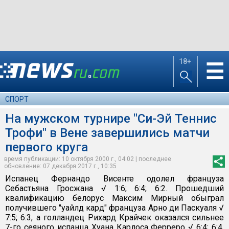
18+
☰
СПОРТ
На мужском турнире "Си-Эй Теннис
Трофи" в Вене завершились матчи
первого круга
время публикации: 10 октября 2000 г., 04:02 | последнее
обновление: 07 декабря 2017 г., 10:35
Испанец Фернандо Висенте одолел француза
Себастьяна Гросжана √ 1:6; 6:4; 6:2. Прошедший
квалификацию белорус Максим Мирный обыграл
получившего "уайлд кард" француза Арно ди Паскуаля √
7:5; 6:3, а голландец Рихард Крайчек оказался сильнее
7-го сеяного испанца Хуана Карлоса Ферреро √ 6:4; 6:4.