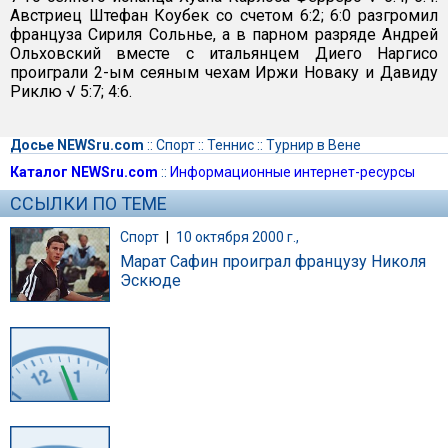
Австриец Штефан Коубек со счетом 6:2; 6:0 разгромил
француза Сириля Сольнье, а в парном разряде Андрей
Ольховский вместе с итальянцем Диего Наргисо
проиграли 2-ым сеяным чехам Иржи Новаку и Давиду
Риклю √ 5:7; 4:6.
Досье NEWSru.com
::
Спорт
::
Теннис
::
Турнир в Вене
Каталог NEWSru.com
::
Информационные интернет-ресурсы
ССЫЛКИ ПО ТЕМЕ
Спорт
|
10 октября 2000 г.,
Марат Сафин проиграл французу Николя
Эскюде