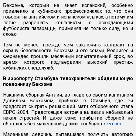
Бекхэма, который не знает испанский, особенно
привлекло в кубинских профессионалах то, что они
говорят на английском и испанском языках, а потому им
легче разрешать конфликты с осаждающими
футболиста папарацци, применяя не только силу, но и
слово.
Тем не менее, прежде чем заключить контракт на
охрану безопасности Бекхэма и его семьи, Родригес и
Фернандес прошли месячный испытательный срок, во
время которого подтвердили высокий престиж
кубинских спецслужб.
В аэропорту Стамбула телохранители обидели юную
поклонницу Бекхэма
Накануне сборная Англии, во главе со своим капитаном
Дэвидом Бекхэмом, прибыла в Стамбул, где ей
предстоит сыграть решающий матч отборочного этапа
ЕВРО-2004. Предстоящая встреча вызвала небывалый
накал страстей. И даже само прибытие сборной не
обошлось без маленькой драмы, сообщает
sky.com
.
Маленькая девочка, пытавшаяся получить автограф