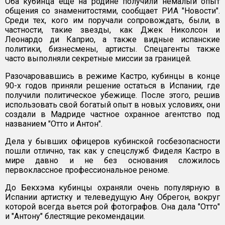
Оба кубинца еще на родине получили немалый опыт
общения со знаменитостями, сообщает РИА "Новости".
Среди тех, кого им поручали сопровождать, были, в
частности, такие звезды, как Джек Николсон и
Леонардо ди Каприо, а также видные испанские
политики, бизнесмены, артисты. Спецагенты также
часто выполняли секретные миссии за границей.
Разочаровавшись в режиме Кастро, кубинцы в конце
90-х годов приняли решение остаться в Испании, где
получили политическое убежище. После этого, решив
использовать свой богатый опыт в новых условиях, они
создали в Мадриде частное охранное агентство под
названием "Отто и Антон".
Дела у бывших офицеров кубинской госбезопасности
пошли отлично, так как у спецслужб Фиделя Кастро в
мире давно и не без основания сложилось
первоклассное профессиональное реноме.
До Бекхэма кубинцы охраняли очень популярную в
Испании артистку и телеведущую Ану Обрегон, вокруг
которой всегда вьется рой фотографов. Она дала "Отто"
и "Антону" блестящие рекомендации.