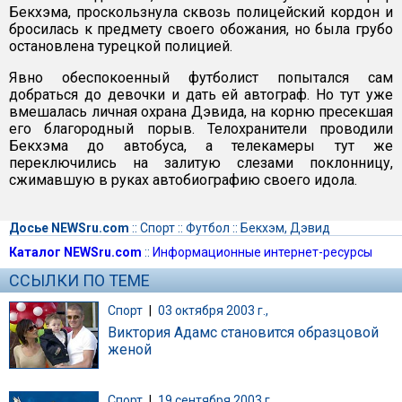
Бекхэма, проскользнула сквозь полицейский кордон и
бросилась к предмету своего обожания, но была грубо
остановлена турецкой полицией.
Явно обеспокоенный футболист попытался сам
добраться до девочки и дать ей автограф. Но тут уже
вмешалась личная охрана Дэвида, на корню пресекшая
его благородный порыв. Телохранители проводили
Бекхэма до автобуса, а телекамеры тут же
переключились на залитую слезами поклонницу,
сжимавшую в руках автобиографию своего идола.
Досье NEWSru.com
::
Спорт
::
Футбол
::
Бекхэм, Дэвид
Каталог NEWSru.com
::
Информационные интернет-ресурсы
ССЫЛКИ ПО ТЕМЕ
Спорт
|
03 октября 2003 г.,
Виктория Адамс становится образцовой
женой
Спорт
|
19 сентября 2003 г.,