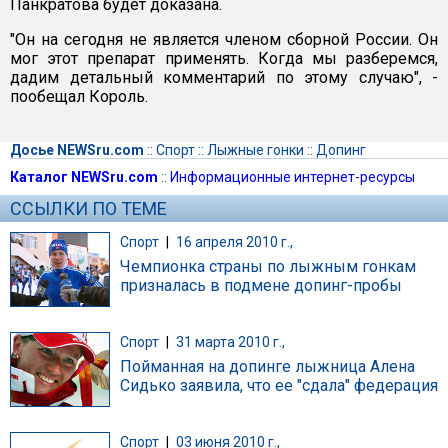
Панкратова будет доказана.
"Он на сегодня не является членом сборной России. Он
мог этот препарат применять. Когда мы разберемся,
дадим детальный комментарий по этому случаю", -
пообещал Король.
Досье NEWSru.com
::
Спорт
::
Лыжные гонки
::
Допинг
Каталог NEWSru.com
::
Информационные интернет-ресурсы
ССЫЛКИ ПО ТЕМЕ
Спорт
|
16 апреля 2010 г.,
Чемпионка страны по лыжным гонкам
призналась в подмене допинг-пробы
Спорт
|
31 марта 2010 г.,
Пойманная на допинге лыжница Алена
Сидько заявила, что ее "сдала" федерация
Спорт
|
03 июня 2010 г.,