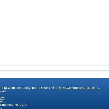
йта NEWSru.com доступны по лицензии:
Creative Commons Attribution 4.0
 иное.
йта
инок
е новости
2000-2021
ти