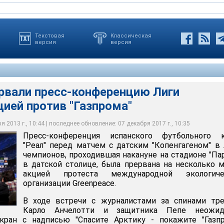
Текстовая
Классическая
версия
версия
ервали пресс-конференцию Лиги
испанского футбольного клуба "Реал" перед матчем с датским
ией против "Газпрома"
иге чемпионов, проходившая накануне на стадионе "Паркен" в
ыла прервана на несколько минут акцией протеста
логической организ
 2013 г., 10:44 | последнее обновление: 07 декабря 2017 г., 10:35
Пресс-конференция испанского футбольного к
 / Youtube.com
"Реал" перед матчем с датским "Копенгагеном" в
чемпионов, проходившая накануне на стадионе "Па
в датской столице, была прервана на несколько 
акцией протеста международной экологиче
организации Greenpeace.
В ходе встречи с журналистами за спинами тре
Карло Анчелотти и защитника Пепе неожид
кран с надписью "Спасите Арктику - покажите "Газпр