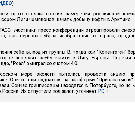
ИДЕО
).
оги протестовали против намерения российской компа
нсором Лиги чемпионов, начать добычу нефти в Арктике.
АСС, участники пресс-конференции отреагировали смех
го, как персонал убрал изображение с экрана, продо
печил себе выход из группы B, тогда как "Копенгаген" бо
оторое позволит клубу выйти в Лигу Европы. Первый 
де, "Реал" выиграл со счетом 4:0.
орском море экологи пытались провести акцию пр
ке. Они хотели подняться на платформу "Приразломная",
вали. Сейчас гринписовцы находятся в Петербурге, но не 
России. Их отпустили под залог, уточняет
РСН
.