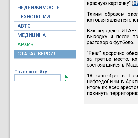
красную карточку" (
В
НЕДВИЖИМОСТЬ
Таким образом экол
ТЕХНОЛОГИИ
которая является спо
АВТО
Как передает ИТАР-Т
МЕДИЦИНА
выходку и после то
разговор о футболе.
АРХИВ
"Реал" досрочно обес
СТАРАЯ ВЕРСИЯ
за третье место, к
состоявшийся в Мадри
Поиск по сайту
18 сентября в Печ
нефтедобычи в Аркти
итоге их всех аресто
покинуть территорию 