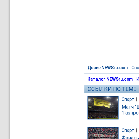
Досье NEWSru.com
::
Спо
Каталог NEWSru.com
::
И
ССЫЛКИ ПО ТЕМЕ
Спорт
|
Матч "
"Газпр
Спорт
|
Фанаты