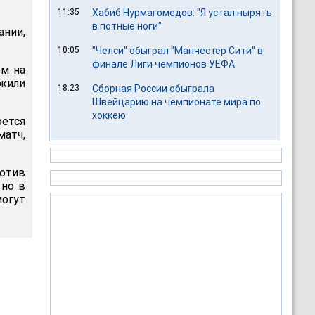
11:35
Хабиб Нурмагомедов: "Я устал нырять
в потные ноги"
нии,
10:05
"Челси" обыграл "Манчестер Сити" в
финале Лиги чемпионов УЕФА
ом на
лжили
18:23
Сборная России обыграла
Швейцарию на чемпионате мира по
хоккею
рется
матч,
отив
 но в
могут