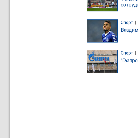
сотруд
Спорт
|
Владим
Спорт
|
"Газпр