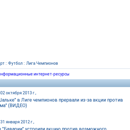
рт
::
Футбол
::
Лига Чемпионов
нформационные интернет-ресурсы
02 октября 2013 г.,
Шальке" в Лиге чемпионов прервали из-за акции против
ома" (ВИДЕО)
31 января 2012 г.,
 "Баварии" устроили акцию против возможного