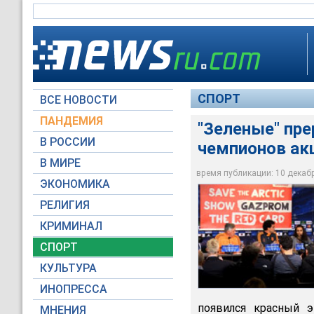
СПОРТ
ВСЕ НОВОСТИ
ПАНДЕМИЯ
"Зеленые" пр
Пресс-конференция 
В РОССИИ
чемпионов акц
"Копенгагеном" в Л
датской столице, б
В МИРЕ
международной эко
время публикации: 10 декабря
ЭКОНОМИКА
Greenpeace Danmark
РЕЛИГИЯ
КРИМИНАЛ
СПОРТ
КУЛЬТУРА
ИНОПРЕССА
появился красный э
МНЕНИЯ