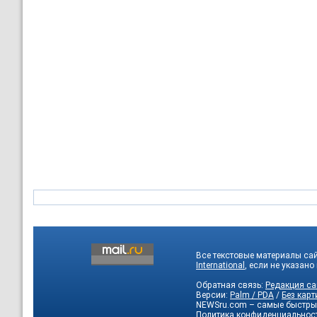
Все текстовые материалы са
International
, если не указано
Обратная связь:
Редакция са
Версии:
Palm / PDA
/
Без карт
NEWSru.com – самые быстры
Политика конфиденциальнос