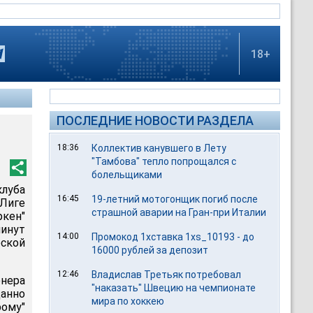
18+
ПОСЛЕДНИЕ НОВОСТИ РАЗДЕЛА
18:36
Коллектив канувшего в Лету
"Тамбова" тепло попрощался с
болельщиками
луба
16:45
19-летний мотогонщик погиб после
 Лиге
страшной аварии на Гран-при Италии
ркен"
минут
14:00
Промокод 1хставка 1xs_10193 - до
ской
16000 рублей за депозит
12:46
Владислав Третьяк потребовал
нера
"наказать" Швецию на чемпионате
анно
мира по хоккею
ому"