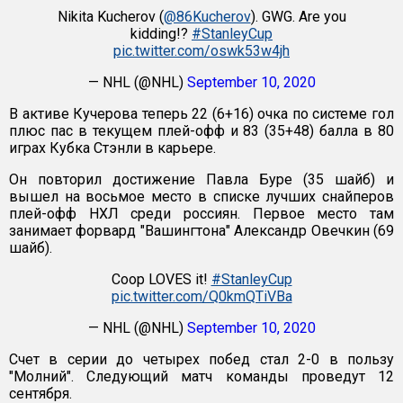
Nikita Kucherov (
@86Kucherov
). GWG. Are you
kidding!?
#StanleyCup
pic.twitter.com/oswk53w4jh
— NHL (@NHL)
September 10, 2020
В активе Кучерова теперь 22 (6+16) очка по системе гол
плюс пас в текущем плей-офф и 83 (35+48) балла в 80
играх Кубка Стэнли в карьере.
Он повторил достижение Павла Буре (35 шайб) и
вышел на восьмое место в списке лучших снайперов
плей-офф НХЛ среди россиян. Первое место там
занимает форвард "Вашингтона" Александр Овечкин (69
шайб).
Coop LOVES it!
#StanleyCup
pic.twitter.com/Q0kmQTiVBa
— NHL (@NHL)
September 10, 2020
Счет в серии до четырех побед стал 2-0 в пользу
"Молний". Следующий матч команды проведут 12
сентября.