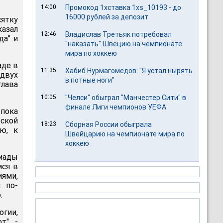
14:00
Промокод 1хставка 1xs_10193 - до
16000 рублей за депозит
сятку
азал
12:46
Владислав Третьяк потребовал
да" и
"наказать" Швецию на чемпионате
мира по хоккею
аде в
11:35
Хабиб Нурмагомедов: "Я устал нырять
 двух
в потные ноги"
глава
10:05
"Челси" обыграл "Манчестер Сити" в
финале Лиги чемпионов УЕФА
 пока
еской
18:23
Сборная России обыграла
аю, к
Швейцарию на чемпионате мира по
хоккею
пиады
мся в
ями,
 по-
.
гии,
т", -