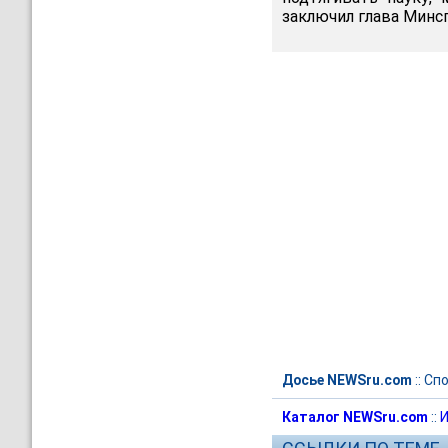
заключил глава Минсп
Досье NEWSru.com
::
Спо
Каталог NEWSru.com
::
И