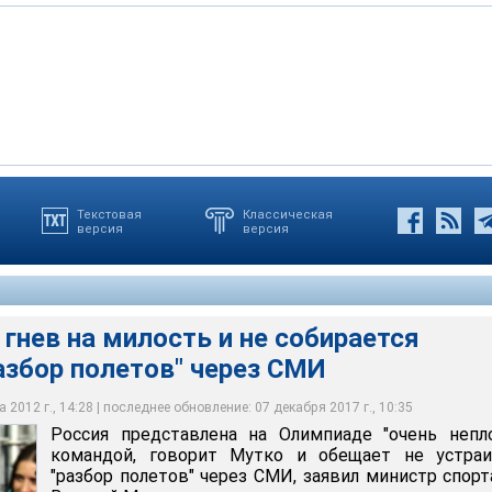
Текстовая
Классическая
версия
версия
а на Олимпиаде "очень неплохой" командой, говорит Мутко и
ать "разбор полетов" через СМИ, заявил министр спорта РФ
гнев на милость и не собирается
азбор полетов" через СМИ
 2012 г., 14:28 | последнее обновление: 07 декабря 2017 г., 10:35
Россия представлена на Олимпиаде "очень непл
командой, говорит Мутко и обещает не устраи
"разбор полетов" через СМИ, заявил министр спор