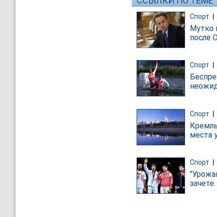
ССЫЛКИ ПО ТЕМЕ
Спорт
|
Мутко 
после 
Спорт
|
Беспре
неожид
Спорт
|
Кремль
места 
Спорт
|
"Урожа
зачете