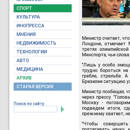
СПОРТ
КУЛЬТУРА
ИНОПРЕССА
МНЕНИЯ
Министр считает, что
НЕДВИЖИМОСТЬ
Лондоне, отмечает 
третях олимпийской 
ТЕХНОЛОГИИ
Минспорта, чьи слов
АВТО
"Лишь у особо эмоц
МЕДИЦИНА
трудно бороться на
гребле, стрельбе. 
АРХИВ
Бразилии ситуацию уж
СТАРАЯ ВЕРСИЯ
Министр пообещал, ч
через прессу. "Голов
Москву - поговорим
Поиск по сайту
подведем итоги, с
прежнему хватает, не
"Чтобы совершить
подтягивать науку, 