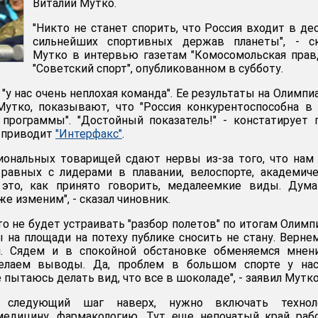
Виталий Мутко.
"Никто не станет спорить, что Россия входит в де
сильнейших спортивных держав планеты", - ск
Мутко в интервью газетам "Комосомольская прав
"Советский спорт", опубликованном в субботу.
 "у нас очень неплохая команда". Ее результаты на Олимпи
Мутко, показывают, что "Россия конкурентоспособна в
программы". "Достойный показатель!" - констатирует 
а приводит
"Интерфакс"
.
иональных товарищей сдают нервы из-за того, что нам
 равных с лидерами в плавании, велоспорте, академич
А это, как принято говорить, медалеемкие виды. Дум
е изменим", - сказал чиновник.
то не будет устраивать "разбор полетов" по итогам Олим
ы на площади на потеху публике сносить не стану. Верне
. Сядем и в спокойной обстановке обменяемся мнени
делаем выводы. Да, проблем в большом спорте у нас
 пытаюсь делать вид, что все в шоколаде", - заявил Мутко
 следующий шаг наверх, нужно включать техноло
медицину, фармакологию. Тут еще непочатый край рабо