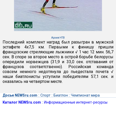
Архив НТВ
Последний комплект наград был разыгран в мужской
эстафете 4х7,5 км. Первыми к финишу пришли
французские стреляющие лыжники √ 1 час 12 мин. 56,7
сек. В споре за второе место в острой борьбе белорусы
опередили норвежцев (31,9 и 33,0 сек. отставания от
французов соответственно). Российская команда
совсем немного недотянула до пьедестала почета √
наши биатлонисты уступили победителям 57,1 сек. и
оказались на четвертом месте.
Досье NEWSru.com
::
Спорт
::
Биатлон
::
Чемпионат мира
Каталог NEWSru.com
::
Информационные интернет-ресурсы