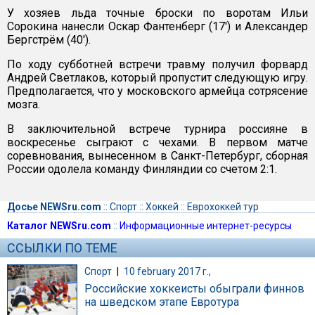
У хозяев льда точные броски по воротам Ильи
Сорокина нанесли Оскар Фантенберг (17') и Александер
Бергстрём (40').
По ходу субботней встречи травму получил форвард
Андрей Светлаков, который пропустит следующую игру.
Предполагается, что у московского армейца сотрясение
мозга.
В заключительной встрече турнира россияне в
воскресенье сыграют с чехами. В первом матче
соревнования, вынесенном в Санкт-Петербург, сборная
России одолела команду Финляндии со счетом 2:1.
Досье NEWSru.com
::
Спорт
::
Хоккей
::
Еврохоккей тур
Каталог NEWSru.com
::
Информационные интернет-ресурсы
ССЫЛКИ ПО ТЕМЕ
Спорт
|
10 february 2017 г.,
Российские хоккеисты обыграли финнов
на шведском этапе Евротура