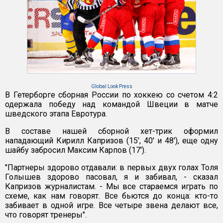
Global Look Press
В Гетерборге сборная России по хоккею со счетом 4:2
одержала победу над командой Швеции в матче
шведского этапа Евротура.
В составе нашей сборной хет-трик оформил
нападающий Кирилл Капризов (15', 40' и 48'), еще одну
шайбу забросил Максим Карпов (17').
"Партнеры здорово отдавали: в первых двух голах Толя
Голышев здорово пасовал, я и забивал, - сказал
Капризов журналистам. - Мы все стараемся играть по
схеме, как нам говорят. Все бьются до конца: кто-то
забивает в одной игре. Все четыре звена делают все,
что говорят тренеры".