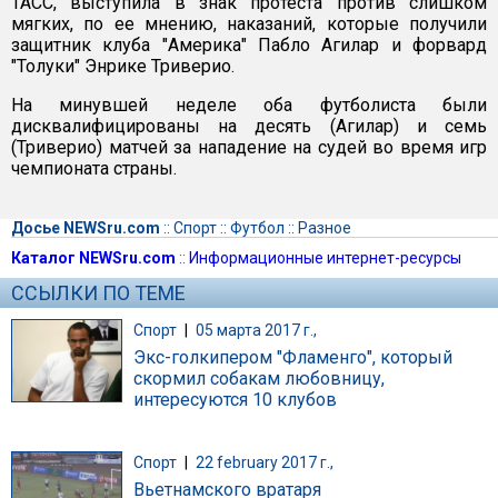
ТАСС, выступила в знак протеста против слишком
мягких, по ее мнению, наказаний, которые получили
защитник клуба "Америка" Пабло Агилар и форвард
"Толуки" Энрике Триверио.
На минувшей неделе оба футболиста были
дисквалифицированы на десять (Агилар) и семь
(Триверио) матчей за нападение на судей во время игр
чемпионата страны.
Досье NEWSru.com
::
Спорт
::
Футбол
::
Разное
Каталог NEWSru.com
::
Информационные интернет-ресурсы
ССЫЛКИ ПО ТЕМЕ
Спорт
|
05 марта 2017 г.,
Экс-голкипером "Фламенго", который
скормил собакам любовницу,
интересуются 10 клубов
Спорт
|
22 february 2017 г.,
Вьетнамского вратаря