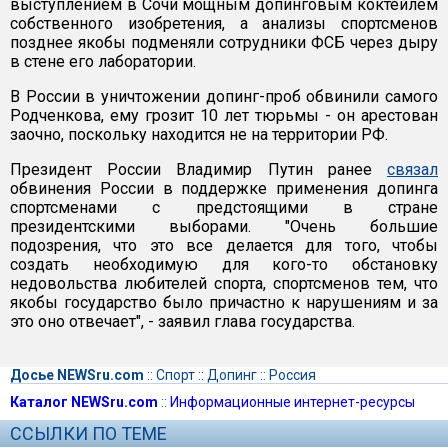
выступлением в Сочи мощным допинговым коктейлем
собственного изобретения, а анализы спортсменов
позднее якобы подменяли сотрудники ФСБ через дыру
в стене его лаборатории.
В России в уничтожении допинг-проб обвинили самого
Родченкова, ему грозит 10 лет тюрьмы - он арестован
заочно, поскольку находится не на территории РФ.
Президент России Владимир Путин ранее
связал
обвинения России в поддержке применения допинга
спортсменами с предстоящими в стране
президентскими выборами. "Очень большие
подозрения, что это все делается для того, чтобы
создать необходимую для кого-то обстановку
недовольства любителей спорта, спортсменов тем, что
якобы государство было причастно к нарушениям и за
это оно отвечает", - заявил глава государства.
Досье NEWSru.com
::
Спорт
::
Допинг
::
Россия
Каталог NEWSru.com
::
Информационные интернет-ресурсы
ССЫЛКИ ПО ТЕМЕ