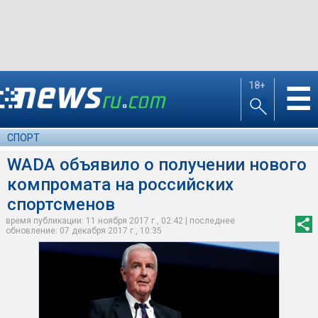
18+
☰
СПОРТ
WADA объявило о получении нового
компромата на российских
спортсменов
время публикации: 11 ноября 2017 г., 02:42 | последнее
обновление: 07 декабря 2017 г., 10:35