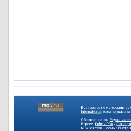
Все текстовые материалы са
International
, если не указано
Обратная связь:
Редакция са
Версии:
Palm / PDA
/
Без карт
NEWSru.com – самые быстры