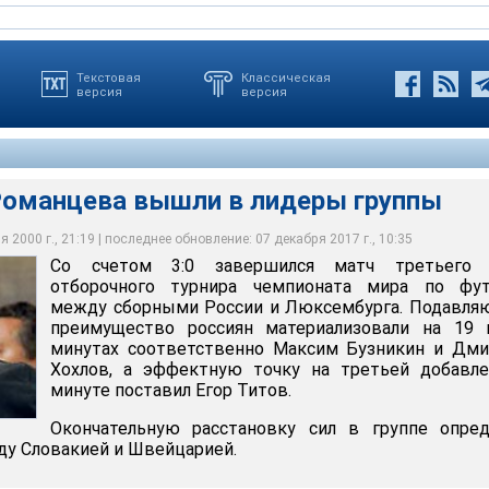
Текстовая
Классическая
версия
версия
оманцева вышли в лидеры группы
 2000 г., 21:19 | последнее обновление: 07 декабря 2017 г., 10:35
Со счетом 3:0 завершился матч третьего 
Романцева обыграли сборную Люксембурга 3:0
отборочного турнира чемпионата мира по фут
между сборными России и Люксембурга. Подавля
преимущество россиян материализовали на 19 
минутах соответственно Максим Бузникин и Дми
Хохлов, а эффектную точку на третьей добавле
минуте поставил Егор Титов.
Окончательную расстановку сил в группе опред
ду Словакией и Швейцарией.