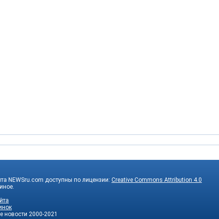
йта NEWSru.com доступны по лицензии:
Creative Commons Attribution 4.0
 иное.
йта
инок
е новости
2000-2021