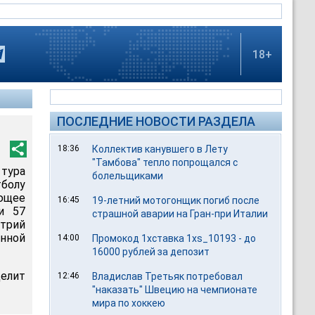
18+
ПОСЛЕДНИЕ НОВОСТИ РАЗДЕЛА
18:36
Коллектив канувшего в Лету
"Тамбова" тепло попрощался с
тура
болельщиками
болу
ющее
16:45
19-летний мотогонщик погиб после
и 57
страшной аварии на Гран-при Италии
трий
нной
14:00
Промокод 1хставка 1xs_10193 - до
16000 рублей за депозит
елит
12:46
Владислав Третьяк потребовал
"наказать" Швецию на чемпионате
мира по хоккею