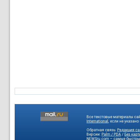
Все текстовые материалы са
International
, если не указано
Обратная связь:
Редакция са
Версии:
Palm / PDA
/
Без карт
NEWSru.com – самые быстры