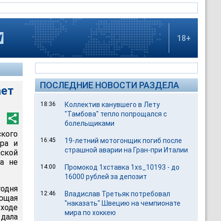
18+
ПОСЛЕДНИЕ НОВОСТИ РАЗДЕЛА
ает
18:36
Коллектив канувшего в Лету
"Тамбова" тепло попрощался с
болельщиками
кого
16:45
19-летний мотогонщик погиб после
ра и
страшной аварии на Гран-при Италии
нской
ка не
14:00
Промокод 1хставка 1xs_10193 - до
16000 рублей за депозит
одня
12:46
Владислав Третьяк потребовал
ающая
"наказать" Швецию на чемпионате
ходе
мира по хоккею
дала