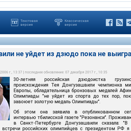
Текстовая
Классическая
версия
версия
или не уйдет из дзюдо пока не выигр
006 г., 13:37 | последнее обновление: 07 декабря 2017 г., 10:35
е уйдет из дзюдо пока не выиграет Олимпиаду
30-летняя российская дзюдоистка грузинс
происхождения Тея Донгузашвили чемпионка ми
Европы, обладательница бронзовых медалей Афи
Олимпиады "не уйдет из спорта до тех пор, по
завоюет золотую медаль Олимпиады".
Об этом она заявила в опубликованном сег
интервью тбилисской газете "Резонанси". Прожив
в Санкт-Петербурге Донгузашвили сказала: "В 
встречи российских олимпийцев с президентом РФ я 