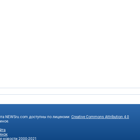
йта NEWSru.com доступны по лицензии:
Creative Commons Attribution 4.0
 иное.
йта
инок
е новости
2000-2021