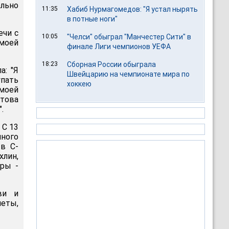
ельно
11:35
Хабиб Нурмагомедов: "Я устал нырять
в потные ноги"
ечи с
10:05
"Челси" обыграл "Манчестер Сити" в
 моей
финале Лиги чемпионов УЕФА
18:23
Сборная России обыграла
а: "Я
Швейцарию на чемпионате мира по
упать
хоккею
моей
това
.
 С 13
нного
в С-
хлин,
тры -
ви и
еты,