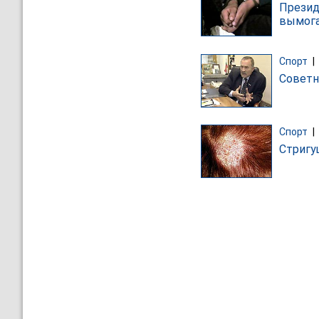
Презид
вымога
Спорт
|
Советн
Спорт
|
Стригу