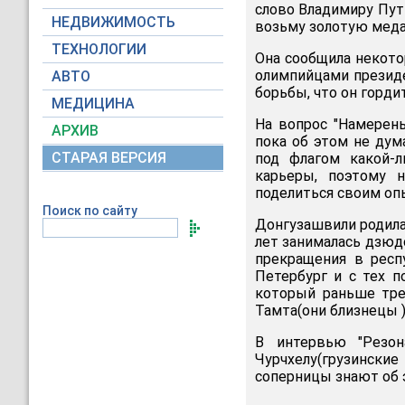
слово Владимиру Пути
НЕДВИЖИМОСТЬ
возьму золотую меда
ТЕХНОЛОГИИ
Она сообщила некотор
олимпийцами президе
АВТО
борьбы, что он горди
МЕДИЦИНА
На вопрос "Намерен
АРХИВ
пока об этом не дум
СТАРАЯ ВЕРСИЯ
под флагом какой-л
карьеры, поэтому 
поделиться своим оп
Поиск по сайту
Донгузашвили родилас
лет занималась дзюдо
прекращения в респ
Петербург и с тех п
который раньше тре
Тамта(они близнецы )
В интервью "Резон
Чурчхелу(грузинск
соперницы знают об э