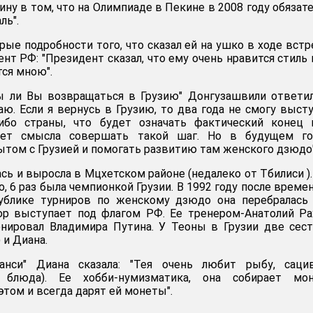
ну в том, что на Олимпиаде в Пекине в 2008 году обязат
ль".
ые подробности того, что сказал ей на ушко в ходе встр
нт РФ: "Президент сказал, что ему очень нравится стиль
тся мною".
ы ли Вы возвращаться в Грузию" Донгузашвили ответил
аю. Если я вернусь в Грузию, то два года не смогу выст
ибо страны, что будет означать фактический конец 
нет смысла совершать такой шаг. Но в будущем го
ытом с Грузией и помогать развитию там женского дзюдо"
ь и выросла в Мцхетском районе (недалеко от Тбилиси ).
, 6 раз была чемпионкой Грузии. В 1992 году после време
ублике турниров по женскому дзюдо она перебралась 
ор выступает под флагом РФ. Ее тренером-Анатолий Ра
нировал Владимира Путина. У Теоны в Грузии две сес
 и Диана.
анси" Диана сказала: "Тея очень любит рыбу, саци
ие блюда). Ее хобби-нумизматика, она собирает мон
том и всегда дарят ей монеты".