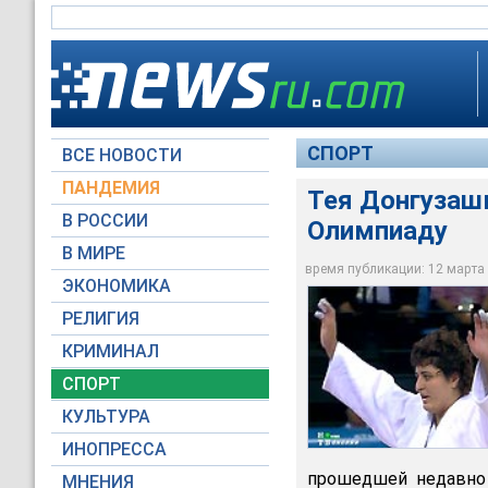
СПОРТ
ВСЕ НОВОСТИ
ПАНДЕМИЯ
Тея Донгузашв
В РОССИИ
Олимпиаду
В МИРЕ
время публикации: 12 марта 2
ЭКОНОМИКА
Тея Донгузашвили н
РЕЛИГИЯ
КРИМИНАЛ
СПОРТ
КУЛЬТУРА
ИНОПРЕССА
прошедшей недавно 
МНЕНИЯ