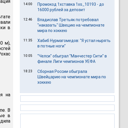
ация
14:00
Промокод 1хставка 1xs_10193 - до
16000 рублей за депозит
тате
12:46
Владислав Третьяк потребовал
овали
"наказать" Швецию на чемпионате
ики в
мира по хоккею
11:35
Хабиб Нурмагомедов: "Я устал нырять
0 м),
в потные ноги"
осгей
Рохас
10:05
"Челси" обыграл "Манчестер Сити" в
финале Лиги чемпионов УЕФА
18:23
Сборная России обыграла
Швейцарию на чемпионате мира по
хоккею
я на
пе. В
ые в
едила