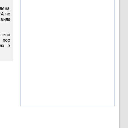
лена.
ЛА не
явила
лено
х пор
ах в