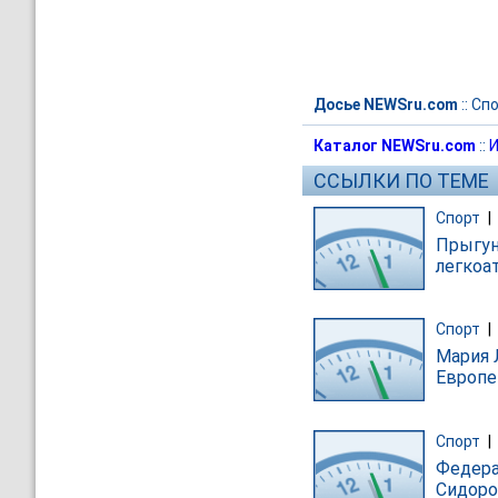
Досье NEWSru.com
::
Спо
Каталог NEWSru.com
::
И
ССЫЛКИ ПО ТЕМЕ
Спорт
|
Прыгун
легкоа
Спорт
|
Мария 
Европе
Спорт
|
Федера
Сидоро