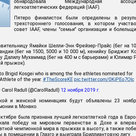
обнародовала Международная ассоци
легкоатлетических федераций (IAAF).
Пятеро финалисток были определены в резуль
трехстороннего голосования, в котором участв
совет IAAF, члены "семьи" организации и болельщ
вительницу Ямайки Шелли-Энн Фрейзер-Прайс (бег на 10
андии (бег на 1500, 5000 и 10 000 м), кенийку Бриджит К
у Далилу Мухаммад (бег на 400 м с барьерами) и Юлимар 
ой прыжок).
to Brigid Kosgei who is among the five athletes nominated for
Athlete of the year.
#TheScoreKE
pic.twitter.com/0KiPEo7Olc
 Carol Radull (@CarolRadull)
12 ноября 2019 г.
кой и женской номинациях будут объявлены 23 ноябр
монии в Монако.
ктябре была признана лучшей легкоатлеткой года в Евро
ржала победу на мировом первенстве в Дохе и вперв
ратной чемпионкой мира в прыжках в высоту, а также поб
ы в помещении в Глазго и выиграла Бриллиантовую лигу.