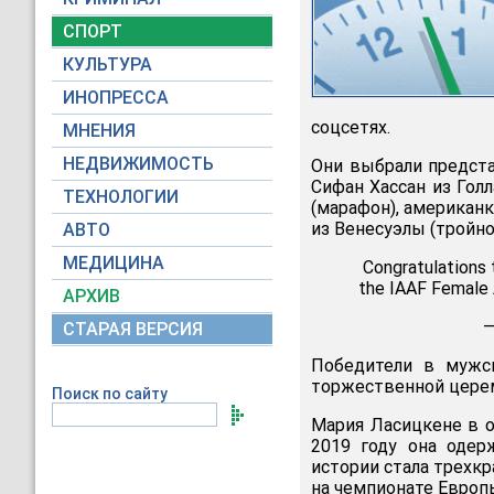
СПОРТ
КУЛЬТУРА
ИНОПРЕССА
соцсетях.
МНЕНИЯ
НЕДВИЖИМОСТЬ
Они выбрали предста
Сифан Хассан из Голл
ТЕХНОЛОГИИ
(марафон), американк
из Венесуэлы (тройн
АВТО
МЕДИЦИНА
Congratulations 
the IAAF Female 
АРХИВ
—
СТАРАЯ ВЕРСИЯ
Победители в мужс
торжественной цере
Поиск по сайту
Мария Ласицкене в о
2019 году она оде
истории стала трехк
на чемпионате Европ