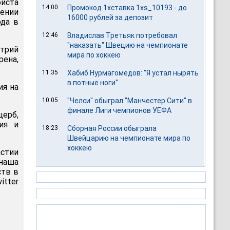
иста
14:00
Промокод 1хставка 1xs_10193 - до
ении
16000 рублей за депозит
ода в
12:46
Владислав Третьяк потребовал
"наказать" Швецию на чемпионате
трий
мира по хоккею
ена,
11:35
Хабиб Нурмагомедов: "Я устал нырять
в потные ноги"
ия на
10:05
"Челси" обыграл "Манчестер Сити" в
финале Лиги чемпионов УЕФА
щерб,
ия и
18:23
Сборная России обыграла
Швейцарию на чемпионате мира по
хоккею
астии
наша
ств в
itter