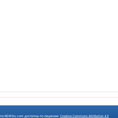
йта NEWSru.com доступны по лицензии:
Creative Commons Attribution 4.0