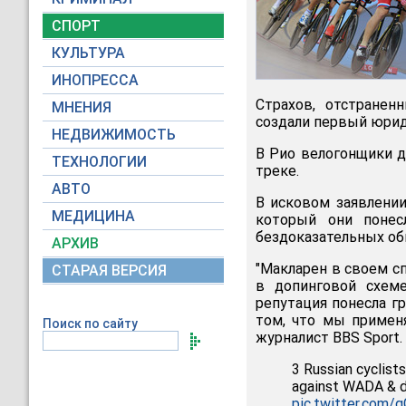
СПОРТ
КУЛЬТУРА
ИНОПРЕССА
Страхов, отстранен
МНЕНИЯ
создали первый юрид
НЕДВИЖИМОСТЬ
В Рио велогонщики д
ТЕХНОЛОГИИ
треке.
АВТО
В исковом заявлени
МЕДИЦИНА
который они понес
бездоказательных обв
АРХИВ
"Макларен в своем с
СТАРАЯ ВЕРСИЯ
в допинговой схем
репутация понесла г
том, что мы применя
Поиск по сайту
журналист BBS Sport.
3 Russian cyclist
against WADA & d
pic.twitter.com