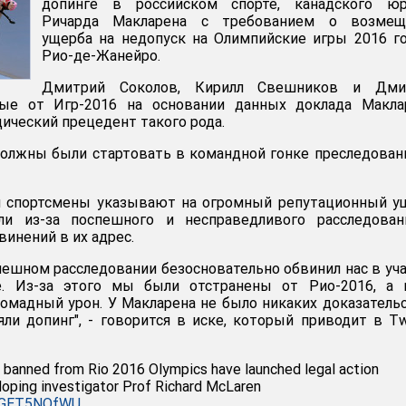
допинге в российском спорте, канадского юр
Ричарда Макларена с требованием о возмещ
ущерба на недопуск на Олимпийские игры 2016 г
Рио-де-Жанейро.
Дмитрий Соколов, Кирилл Свешников и Дми
ные от Игр-2016 на основании данных доклада Маклар
ический прецедент такого рода.
олжны были стартовать в командной гонке преследован
и спортсмены указывают на огромный репутационный у
ли из-за поспешного и несправедливого расследован
инений в их адрес.
пешном расследовании безосновательно обвинил нас в уч
е. Из-за этого мы были отстранены от Рио-2016, а 
ромадный урон. У Макларена не было никаких доказатель
ли допинг", - говорится в иске, который приводит в Tw
s banned from Rio 2016 Olympics have launched legal action
oping investigator Prof Richard McLaren
/gGET5NOfWU