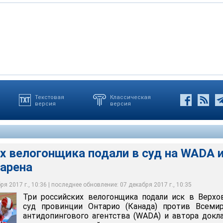
Текстовая
Классическая
версия
версия
огонщика подали в суд на WADA и Ричарда Макларена
х велогонщика подали в суд на WADA 
арена
я 2017 г., 10:36 | последнее обновление: 07 декабря 2017 г., 10:35
Три российских велогонщика подали иск в Верх
суд провинции Онтарио (Канада) против Всемир
антидопингового агентства (WADA) и автора докл