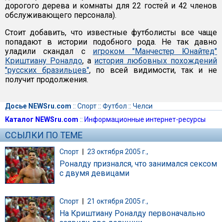
дорогого дерева и комнаты для 22 гостей и 42 членов
обслуживающего персонала).
Стоит добавить, что известные футболисты все чаще
попадают в истории подобного рода. Не так давно
уладили скандал с
игроком "Манчестер Юнайтед"
Криштиану Роналдо
, а
история любовных похождений
"русских бразильцев"
, по всей видимости, так и не
получит продолжения.
Досье NEWSru.com
::
Спорт
::
Футбол
::
Челси
Каталог NEWSru.com
::
Информационные интернет-ресурсы
ССЫЛКИ ПО ТЕМЕ
Спорт
|
23 октября 2005 г.,
Роналду признался, что занимался сексом
с двумя девицами
Спорт
|
21 октября 2005 г.,
На Криштиану Роналду первоначально