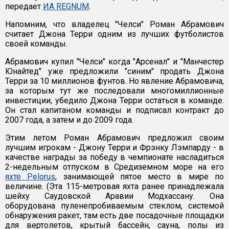
передает
ИА REGNUM
.
Напомним, что владелец "Челси" Роман Абрамович
считает Джона Терри одним из лучших футболистов
своей команды.
Абрамович купил "Челси" когда "Арсенал" и "Манчестер
Юнайтед" уже предложили "синим" продать Джона
Терри за 10 миллионов фунтов. Но явление Абрамовича,
за которым тут же последовали многомиллионные
инвестиции, убедило Джона Терри остаться в команде.
Он стал капитаном команды и подписал контракт до
2007 года, а затем и до 2009 года.
Этим летом Роман Абрамович предложил своим
лучшим игрокам - Джону Терри и Фрэнку Лэмпарду - в
качестве награды за победу в чемпионате насладиться
2-недельным отпуском в Средиземном море на его
яхте Pelorus
, занимающей пятое место в мире по
величине. (Эта 115-метровая яхта ранее принадлежала
шейху Саудовской Аравии Модхассану. Она
оборудована пуленепробиваемым стеклом, системой
обнаружения ракет, там есть две посадочные площадки
для вертолетов, крытый бассейн, сауна, полы из