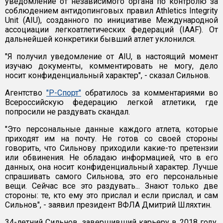
уведомление от независимого органа по контролю за
соблюдением антидопинговых правил Athletics Integrity
Unit (AIU), созданного по инициативе Международной
ассоциации легкоатлетических федераций (IAAF). От
дальнейшей конкретики бывший атлет уклонился.
"Я получил уведомление от AIU, в настоящий момент
изучаю документы, комментировать не могу, дело
носит конфиденциальный характер", - сказал Сильнов.
Агентство
"Р-Спорт"
обратилось за комментариями во
Всероссийскую федерацию легкой атлетики, где
попросили не раздувать скандал.
"Это персональные данные каждого атлета, которые
приходят им на почту. Не готов со своей стороны
говорить, что Сильнову приходили какие-то претензии
или обвинения. Не обладаю информацией, что в его
данных, она носит конфиденциальный характер. Лучше
спрашивать самого Сильнова, это его персональные
вещи. Сейчас все это раздувать... Знают только две
стороны: те, кто ему это прислал и если прислал, и сам
Сильнов", - заявил президент ВФЛА Дмитрий Шляхтин.
34-летний Сильнов, завершивший карьеру в 2018 году,