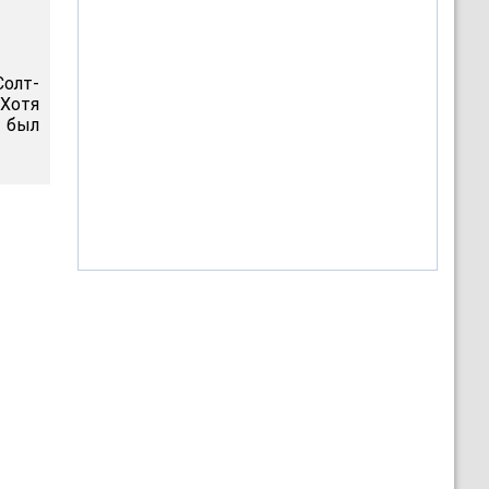
Солт-
 Хотя
н был