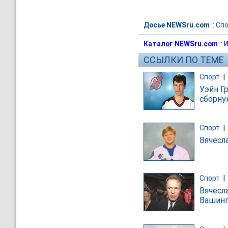
Досье NEWSru.com
::
Спо
Каталог NEWSru.com
::
И
ССЫЛКИ ПО ТЕМЕ
Спорт
|
Уэйн Г
сборну
Спорт
|
Вячесл
Спорт
|
Вячесл
Вашинг