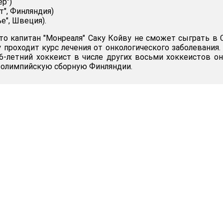
ер")
т", Финляндия)
е", Швеция).
что капитан "Монреаля" Саку Койву не сможет сыграть в 
 проходит курс лечения от онкологического заболевания.
26-летний хоккеист в числе других восьми хоккеистов о
 олимпийскую сборную Финляндии.