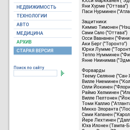
Юсси Маркканен ("Эд
Яни Хурме ("Оттава")
НЕДВИЖИМОСТЬ
Паси Нурминен ("Атлан
ТЕХНОЛОГИИ
Защитники:
АВТО
Киммо Тимонен ("Нэш
Сами Сало ("Оттава")
МЕДИЦИНА
Осси Ваананен ("Фини
АРХИВ
Аки Берг ("Торонто")
Юрки Лумме ("Торонт
СТАРАЯ ВЕРСИЯ
Теппо Нумминен ("Фи
Янне Ниинимаа ("Эдмо
Поиск по сайту
Форварды
Теему Селянне ("Сан-
Вилле Ниеминен ("Кол
Олли Йокинен ("Флори
Раймо Хелминен ("Иль
Вилле Пелтонен ("Йок
Томи Каллио ("Атланта
Микко Элоранта ("Ло
Сами Капанен ("Карол
Йере Лехтинен ("Далл
Юха Илонен (Тампа-Б