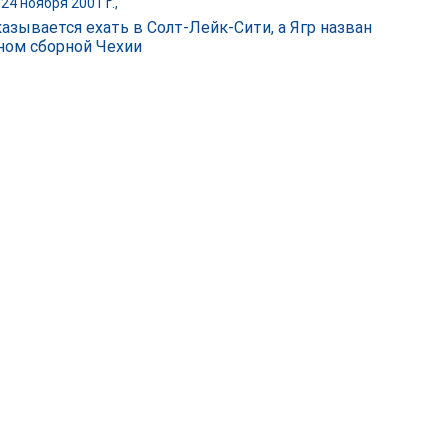
24 ноября 2001 г.,
казывается ехать в Солт-Лейк-Сити, а Ягр назван
ном сборной Чехии