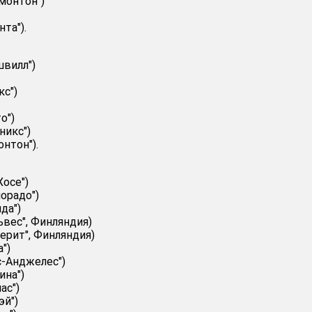
монтон")
та").
вилл")
кс")
о")
никс")
нтон").
Хосе")
орадо")
да")
вес", Финляндия)
ерит", Финляндия)
")
с-Анджелес")
ина")
ас")
эй")