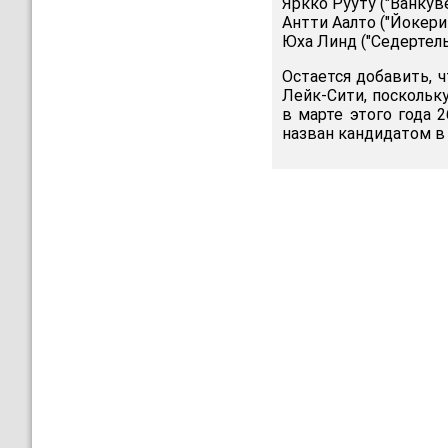
Яркко Рууту ("Ванкув
Антти Аалто ("Йокери
Юха Линд ("Седертель
Остается добавить, 
Лейк-Сити, поскольку
в марте этого года 
назван кандидатом в