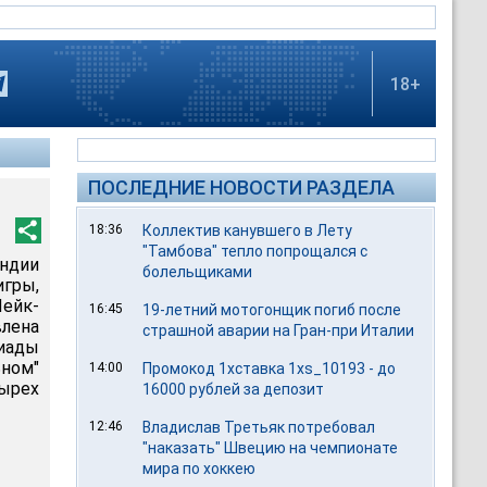
18+
ПОСЛЕДНИЕ НОВОСТИ РАЗДЕЛА
18:36
Коллектив канувшего в Лету
"Тамбова" тепло попрощался с
ндии
болельщиками
игры,
Лейк-
16:45
19-летний мотогонщик погиб после
влена
страшной аварии на Гран-при Италии
иады
ьном"
14:00
Промокод 1хставка 1xs_10193 - до
тырех
16000 рублей за депозит
12:46
Владислав Третьяк потребовал
"наказать" Швецию на чемпионате
мира по хоккею