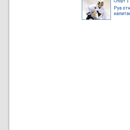
Спорт
|
Руа от
капита