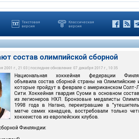
Текстовая
Классическая
версия
версия
ют состав олимпийской сборной
 2001 г., 21:03 | последнее обновление: 07 декабря 2017 г., 10:35
Национальная хоккейная федерации Финля
н-Хосе")
объявила состав сборной страны на Олимпийские 
которые пройдут в феврале с американском Солт-
Сити. Хоккейная гвардия Суоми в основном соста
из легионеров НХЛ. Бронзовые медалисты Олимп
1998 года в Нагано, переигравшие в "утешител
матче самих канадцев, востребовали только че
хоккеистов из европейских клубов.
сборной Финляндии: