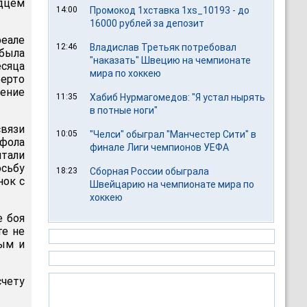
адцем
14:00
Промокод 1хставка 1xs_10193 - до
16000 рублей за депозит
еале
12:46
Владислав Третьяк потребовал
 была
"наказать" Швецию на чемпионате
есяца
мира по хоккею
берто
ение
11:35
Хабиб Нурмагомедов: "Я устал нырять
в потные ноги"
связи
10:05
"Челси" обыграл "Манчестер Сити" в
 фола
финале Лиги чемпионов УЕФА
итали
сьбу
18:23
Сборная России обыграла
нок с
Швейцарию на чемпионате мира по
хоккею
е боя
те не
вым и
счету