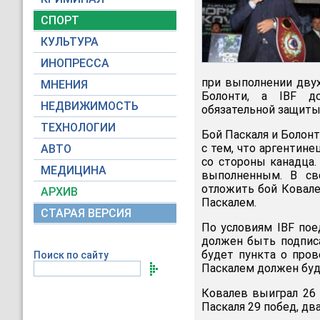
СПОРТ
КУЛЬТУРА
ИНОПРЕССА
при выполнении двух
МНЕНИЯ
Болонти, а IBF д
НЕДВИЖИМОСТЬ
обязательной защиты
ТЕХНОЛОГИИ
Бой Паскаля и Болонт
с тем, что аргентин
АВТО
со стороны канадца.
МЕДИЦИНА
выполненным. В св
отложить бой Ковале
АРХИВ
Паскалем.
СТАРАЯ ВЕРСИЯ
По условиям IBF пое
должен быть подписа
будет пункта о про
Поиск по сайту
Паскалем должен буд
Ковалев выиграл 26 
Паскаля 29 побед, дв