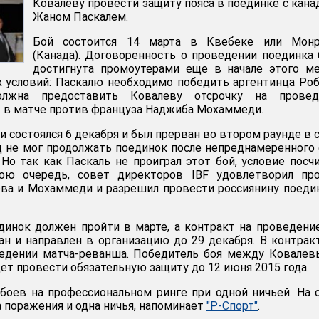
Ковалеву провести защиту пояса в поединке с кан
Жаном Паскалем.
Бой состоится 14 марта в Квебеке или Монр
(Канада). Договоренность о проведении поединка
достигнута промоутерами еще в начале этого м
 условий: Паскалю необходимо победить аргентинца Ро
олжна предоставить Ковалеву отсрочку на провед
 в матче против француза Наджиба Мохаммеди.
и состоялся 6 декабря и был прерван во втором раунде в 
ец не мог продолжать поединок после непреднамеренного
 Но так как Паскаль не проиграл этот бой, условие посч
ою очередь, совет директоров IBF удовлетворил про
ва и Мохаммеди и разрешил провести россиянину поеди
динок должен пройти в марте, а контракт на проведени
н и направлен в организацию до 29 декабря. В контрак
ведении матча-реванша. Победитель боя между Ковале
ет провести обязательную защиту до 12 июня 2015 года.
боев на профессиональном ринге при одной ничьей. На 
а поражения и одна ничья, напоминает
"Р-Спорт"
.