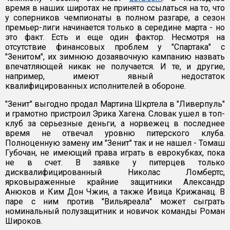
время в наших широтах не принято ссылаться на то, что
у соперников чемпионаты в полном разгаре, а сезон
премьер-лиги начинается только в середине марта - но
это факт. Есть и еще один фактор. Несмотря на
отсутствие финансовых проблем у "Спартака" с
"Зенитом", их зимнюю дозаявочную кампанию назвать
впечатляющей никак не получается. И те, и другие,
например, имеют явный недостаток
квалифицированных исполнителей в обороне.
"Зенит" выгодно продал Мартина Шкртела в "Ливерпуль"
и грамотно пристроил Эрика Хагена. Словак ушел в топ-
клуб за серьезные деньги, а норвежец в последнее
время не отвечал уровню питерского клуба.
Полноценную замену им "Зенит" так и не нашел - Томаш
Губочан, не имеющий права играть в еврокубках, пока
не в счет. В заявке у питерцев только
дисквалифицированный Николас Ломбертс,
ярковыраженные крайние защитники Александр
Анюков и Ким Дон Чжин, а также Ивица Крижанац. В
паре с ним против "Вильяреала" может сыграть
номинальный полузащитник и новичок команды Роман
Широков.