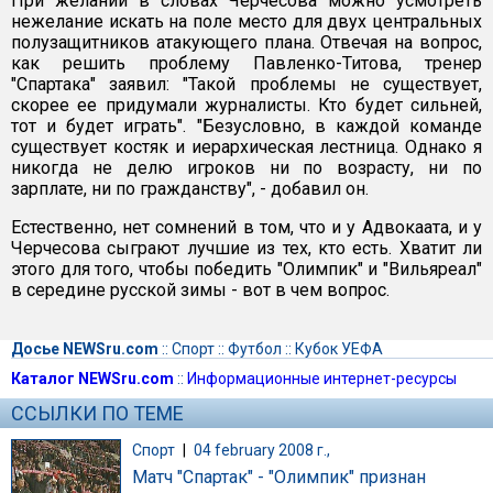
При желании в словах Черчесова можно усмотреть
нежелание искать на поле место для двух центральных
полузащитников атакующего плана. Отвечая на вопрос,
как решить проблему Павленко-Титова, тренер
"Спартака" заявил: "Такой проблемы не существует,
скорее ее придумали журналисты. Кто будет сильней,
тот и будет играть". "Безусловно, в каждой команде
существует костяк и иерархическая лестница. Однако я
никогда не делю игроков ни по возрасту, ни по
зарплате, ни по гражданству", - добавил он.
Естественно, нет сомнений в том, что и у Адвокаата, и у
Черчесова сыграют лучшие из тех, кто есть. Хватит ли
этого для того, чтобы победить "Олимпик" и "Вильяреал"
в середине русской зимы - вот в чем вопрос.
Досье NEWSru.com
::
Спорт
::
Футбол
::
Кубок УЕФА
Каталог NEWSru.com
::
Информационные интернет-ресурсы
ССЫЛКИ ПО ТЕМЕ
Спорт
|
04 february 2008 г.,
Матч "Спартак" - "Олимпик" признан