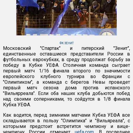
ФК ЗЕНИТ
Московский "Спартак" и питерский "Зенит",
единственные оставшиеся представители России в
футбольных еврокубках, в среду продолжат борьбу за
победу в Кубке УЕФА. Столичная команда сыграет
первый матч 1/16 финала второго по значимости
европейского клубного турнира во Франции с
"Олимпиком", а команда с берегов Невы проведет
первый матч сезона дома против испанского
"Вильярреала". Если оба наших клуба добьются побед
над своими соперниками, то сойдутся в 1/8 финала
Кубка УЕФА.
Как водится, перед зимними матчами Кубка УЕФА все
складывается в пользу "Олимпика" и "Вильяреала", с
которыми предстоит встретится чемпиону и вице-
чемпиону России, отмечает
uefa.com
. В последнее