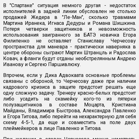
В "Спартаке" ситуация немного другая - недостаток
исполнителей в задней линии обусловлен не столько
продажей Жедера в "Ле-Ман", сколько травмами
Мартина Иранека, Игнаса Дедуры и Романа Шишкина.
Потеря четверки защитников и невозможность
использования заигранного за БАТЭ новичка Егора
Филипенко не оставляет Станиславу Черчесову
пространства для маневра - практически наверняка в
центре обороны сыграют Мартин Штранцль и Радослав
Ковач, а фланги будут отданы необстрелянным Андрею
Иванову и Сергею Паршивлюку.
Впрочем, если у Дика Адвокаата основные проблемы
связаны с обороной, то Черчесову даже при наличии
кадрового кризиса в защите предстоит решать еще
одну сложную задачу. Тренеру красно-белых предстоит
либо усадить на скамейку кого-то из пятерки
полузащитников в составе Моцарта, Кристиана
Майданы, Владимира Быстрова, Александра Павленко
и Егора Титова, либо перейти на нехарактерную для себя
схему 4-5-1, да еще и совместить на поле двух
плеймейкеров в лице Павленко и Титова.