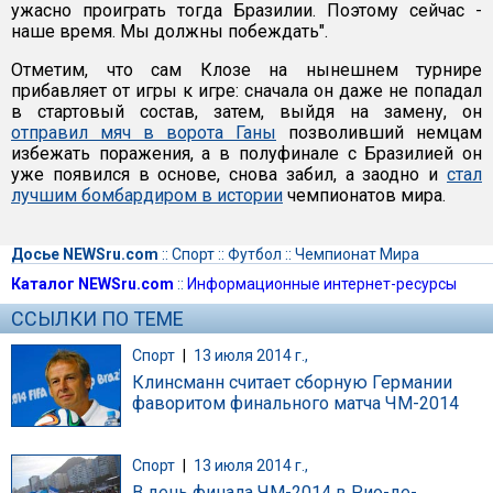
ужасно проиграть тогда Бразилии. Поэтому сейчас -
наше время. Мы должны побеждать".
Отметим, что сам Клозе на нынешнем турнире
прибавляет от игры к игре: сначала он даже не попадал
в стартовый состав, затем, выйдя на замену, он
отправил мяч в ворота Ганы
позволивший немцам
избежать поражения, а в полуфинале с Бразилией он
уже появился в основе, снова забил, а заодно и
стал
лучшим бомбардиром в истории
чемпионатов мира.
Досье NEWSru.com
::
Спорт
::
Футбол
::
Чемпионат Мира
Каталог NEWSru.com
::
Информационные интернет-ресурсы
ССЫЛКИ ПО ТЕМЕ
Спорт
|
13 июля 2014 г.,
Клинсманн считает сборную Германии
фаворитом финального матча ЧМ-2014
Спорт
|
13 июля 2014 г.,
В день финала ЧМ-2014 в Рио-де-