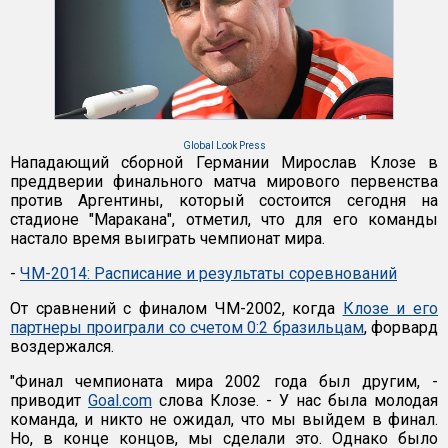
Global Look Press
Нападающий сборной Германии Мирослав Клозе в
преддверии финального матча мирового первенства
против Аргентины, который состоится сегодня на
стадионе "Маракана", отметил, что для его команды
настало время выиграть чемпионат мира.
-
ЧМ-2014: Расписание и результаты соревнований
От сравнений с финалом ЧМ-2002, когда
Клозе и его
партнеры проиграли со счетом 0:2 бразильцам
, форвард
воздержался.
"Финал чемпионата мира 2002 года был другим, -
приводит
Goal.com
слова Клозе. - У нас была молодая
команда, и никто не ожидал, что мы выйдем в финал.
Но, в конце концов, мы сделали это. Однако было