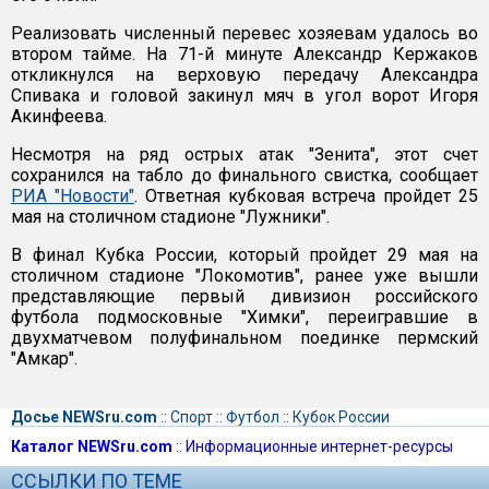
Реализовать численный перевес хозяевам удалось во
втором тайме. На 71-й минуте Александр Кержаков
откликнулся на верховую передачу Александра
Спивака и головой закинул мяч в угол ворот Игоря
Акинфеева.
Несмотря на ряд острых атак "Зенита", этот счет
сохранился на табло до финального свистка, сообщает
РИА "Новости"
. Ответная кубковая встреча пройдет 25
мая на столичном стадионе "Лужники".
В финал Кубка России, который пройдет 29 мая на
столичном стадионе "Локомотив", ранее уже вышли
представляющие первый дивизион российского
футбола подмосковные "Химки", переигравшие в
двухматчевом полуфинальном поединке пермский
"Амкар".
Досье NEWSru.com
::
Спорт
::
Футбол
::
Кубок России
Каталог NEWSru.com
::
Информационные интернет-ресурсы
ССЫЛКИ ПО ТЕМЕ