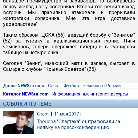
большое преимущество и забиваешь, то выбиваешь
почву из-под ног у соперника. Второй гол решил исход
встречи. Мы правильно атаковали и прерывали
контратаки соперника. Мне эта игра доставила
удовольствие".
Таким образом, ЦСКА (56), ведущий борьбу с "Зенитом"
(52) за путевку в квалификационный турнир Лиги
чемпионов, теперь опережает питерцев в турнирной
таблице на четыре очка.
Сегодня "Зенит", имеющий матч в запасе, сыграет в
Самаре с клубом "Крылья Советов" (25).
Досье NEWSru.com
::
Спорт
::
Футбол
::
Чемпионат России
Каталог NEWSru.com
::
Информационные интернет-ресурсы
ССЫЛКИ ПО ТЕМЕ
Спорт
|
11 мая 2017 г.,
Тренера "Спартака" оштрафовали за
неявку на пресс-конференцию