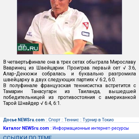
В четвертьфинале она в трех сетах обыграла Мирославу
Вавринец из Швейцарии. Проиграв первый сет √ 3:6,
Алар-Декюжи собралась и буквально разгромила
швейцарку в двух следующих партиях √ 6:2, 6:0.
В полуфинале французская теннисистка встретится с
Тамарин Танасугарн из Таиланда, вышедшей
победительницей из противостояния с американкой
Тарой Шнайдер √ 6:4, 6:1.
Досье NEWSru.com
::
Спорт
::
Теннис
::
Турнир в Токио
Каталог NEWSru.com
::
Информационные интернет-ресурсы
ССЫЛКИ ПО ТЕМЕ